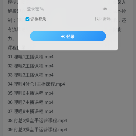
模型、团队配合、直播间排品与复盘等运营核心；刘鑫深入
登录密码
解析混合投放、付费起号、随心推与千川投放技巧及成本控
找回密码
记住登录
制；哩哩聚焦主播能力，从话术逻辑到促单、拉新话术，还
有流量感知与直播节奏，助力提升抖音运营与直播带货能
登录
力。
课程目录：
01.哩哩1主播课程.mp4
02.哩哩2主播课程.mp4
03.哩哩3主播课程.mp4
04.哩哩4付总1主播课程.mp4
05.哩哩6主播课程.mp4
06.哩哩7主播课程.mp4
07.哩哩8主播课程.mp4
08.付总2操盘手运营课程.mp4
09.付总3操盘手运营课程.mp4