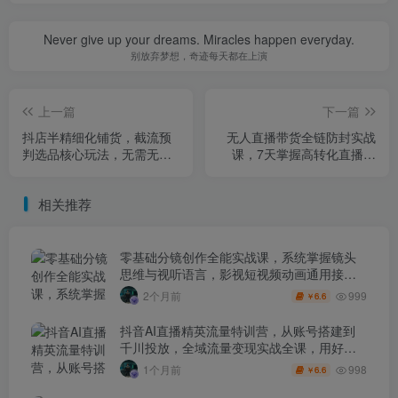
Never give up your dreams. Miracles happen everyday.
别放弃梦想，奇迹每天都在上演
上一篇
下一篇
抖店半精细化铺货，截流预
无人直播带货全链防封实战
判选品核心玩法，无需无脑
课，7天掌握高转化直播技
铺货或手动上架（更新9月）
术，实现单场GMV破万可持
续模型
相关推荐
零基础分镜创作全能实战课，系统掌握镜头
思维与视听语言，影视短视频动画通用接单
技能
999
2个月前
6.6
￥
抖音AI直播精英流量特训营，从账号搭建到
千川投放，全域流量变现实战全课，用好工
具让賺钱更简单
998
1个月前
6.6
￥