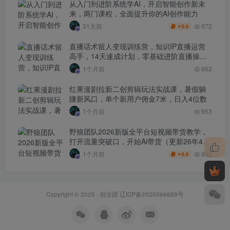
从入门到进阶系统学AI，开启智能创作新未
来，两门课程，全面提升你的AI创作能力
972
31天前
6.6
￥
直播话术留人变现训练营，知识IP直播运营
高手，14天速成计划，零基础进阶直播操盘
手
1个月前
962
红果漫剧拉新二创剪辑玩法实战课，暑假躺
賺新风口，单个新用户佣金7米，日入4位数
1个月前
953
野狼团队2026新版全平台短视频带货教学，
打开流量突破口，开始Ai带货（更新26年4月
25日）
952
1个月前
6.6
￥
Copyright © 2025 ·
创业团
辽ICP备2025066689号