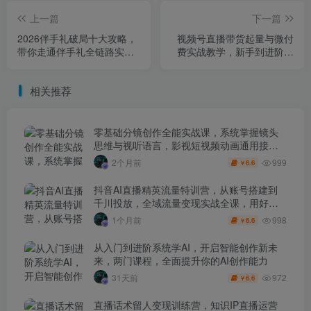
上一篇
下一篇
2026伴手礼破局十大攻略，
视频号直播带货起量与微付
带你走通伴手礼全链路实战
费实战教学，新手到进阶全
攻略，从产品营销到流量变
流程
现闭环
相关推荐
零基础分镜创作全能实战课，系统掌握镜头
思维与视听语言，影视短视频动画通用接单
技能
999
2个月前
6.6
￥
抖音AI直播精英流量特训营，从账号搭建到
千川投放，全域流量变现实战全课，用好工
具让賺钱更简单
998
1个月前
6.6
￥
从入门到进阶系统学AI，开启智能创作新未
来，两门课程，全面提升你的AI创作能力
972
31天前
6.6
￥
直播话术留人变现训练营，知识IP直播运营