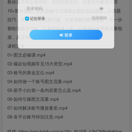
教你避开平台规则坑、内容同质化坑、流量转化断层坑等
登录密码
10+致命雷区。同时拆解千万级爆款图文底层逻辑，从选题
找回密码
记住登录
技巧、排版设计、标题引爆、分发策略到数据复盘，每一步
都给实操方法论，让新手快速上手，让资深运营突破流量瓶
登录
颈，真正实现“内容发出去，流量引进来”！
课程目录
01-图文必修课.mp4
02-爆款短视频常见15大类型.mp4
03-账号的黄金定位.mp4
04-如何做一个账号图文流量.mp4
05-新手小白第一条内容要怎么选.mp4
06-如何引爆图文流量.mp4
07-如何解决账号播放量差.mp4
08-各平台账号特别注意.mp4
链接: https://pan.baidu.com/s/1fIv_WJSR_k2hCNBa9q64rw