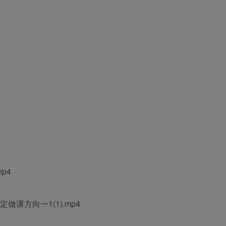
p4
课方向一1(1).mp4