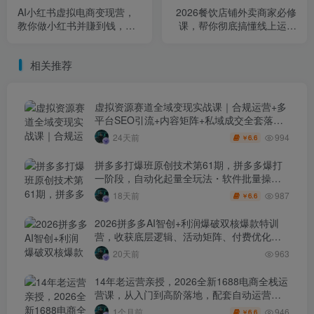
AI小红书虚拟电商变现营，
2026餐饮店铺外卖商家必修
教你做小红书并賺到钱，虚
课，帮你彻底搞懂线上运营
拟产品，2026年普通人在小
的门道，实实在在把单量做
红书的搞钱机会
起来
相关推荐
虚拟资源赛道全域变现实战课｜合规运营+多
平台SEO引流+内容矩阵+私域成交全套落地
玩法
994
24天前
6.6
￥
拼多多打爆班原创技术第61期，拼多多爆打
一阶段，自动化起量全玩法・软件批量操
作・投产优化・大促矩阵实战课
987
18天前
6.6
￥
2026拼多多AI智创+利润爆破双核爆款特训
营，收获底层逻辑、活动矩阵、付费优化、
0-1打爆SOP
20天前
963
14年老运营亲授，2026全新1688电商全栈运
营课，从入门到高阶落地，配套自动运营表
+工具包+直播诊断等
946
1个月前
6.6
￥