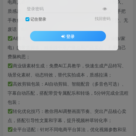
电商人必学的高效带货技巧！还在为带货视频制作耗时久、
登录密码
质感差、转化低发愁？这套AI实操教学直接打破壁垒，手把
找回密码
记住登录
手教你用AI在5分钟内搞定商业级带货视频，全程纯干货、无
废话，0基础也能轻松上手：
登录
AI脚本快写：一键生成适配不同品类（美妆/食品/服饰/家
电）的带货脚本，精准踩中用户痛点和产品卖点，不用自己
费脑构思；
商业级素材生成：免费AI工具教学，快速生成产品特写、
场景化素材、动态特效，替代实拍成本，质感拉满；
高效剪辑包装：AI自动剪辑、智能配音（多音色可选）、
字幕自动匹配，搭配带货专属配乐和转场，5分钟完成全流程
包装；
转化优化技巧：教你用AI调整画面节奏、突出产品核心卖
点，搭配引导性文案和字幕，提升视频种草转化率；
全平台适配：针对不同电商平台算法，优化视频参数和呈