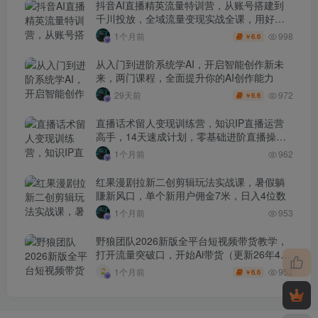
抖音AI直播精英流量特训营，从账号搭建到
千川投放，全域流量变现实战全课，用好工
具让賺钱更简单
998
1个月前
6.6
￥
从入门到进阶系统学AI，开启智能创作新未
来，两门课程，全面提升你的AI创作能力
972
29天前
6.6
￥
直播话术留人变现训练营，知识IP直播运营
高手，14天速成计划，零基础进阶直播操盘
手
1个月前
962
红果漫剧拉新二创剪辑玩法实战课，暑假躺
賺新风口，单个新用户佣金7米，日入4位数
1个月前
953
野狼团队2026新版全平台短视频带货教学，
打开流量突破口，开始Ai带货（更新26年4月
25日）
952
1个月前
6.6
￥