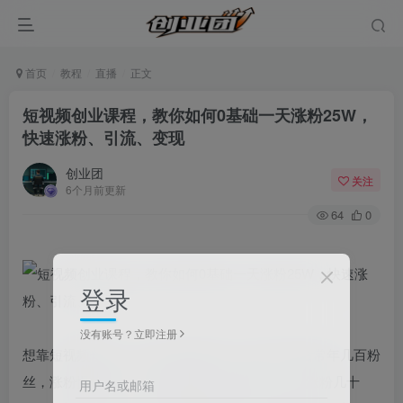
首页
教程
直播
正文
短视频创业课程，教你如何0基础一天涨粉25W，
快速涨粉、引流、变现
创业团
关注
6个月前更新
64
0
登录
没有账号？立即注册
想靠短视频创业，却卡在0基础起步？账号注册后常年几百粉
丝，涨粉慢如蜗牛，看不到希望？羡慕别人一天涨粉几十
用户名或邮箱