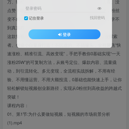
万、轻松变现，自己却不懂流量逻辑，拍的视频没人看、没
登录密码
点赞？哪怕偶尔涨粉，也不知道如何引流、如何转化，粉丝
找回密码
记住登录
变不成收益，白白浪费流量红利？担心课程全是噱头，学不
到真东西，错过短视频创业的黄金风口？
登录
这款短视频创业课程，专为0基础短视频创业者、副业探索
者、创业小白量身打造！不玩虚的、不搞噱头，全程聚焦“快
速涨粉、精准引流、高效变现”，手把手教你0基础实现“一天
涨粉25W”的可复制方法，从账号定位、爆款内容、流量撬
动，到引流转化、多元变现，全流程实战拆解，不用有经
验、不用懂运营、不用大额投流，0基础也能快速上手，让你
轻松解锁短视频创业新路径，实现从0粉丝到高收益的跨越式
突破！
课程内容：
01、第1节:为什么要做短视频，短视频的市场前景分析
(1).mp4