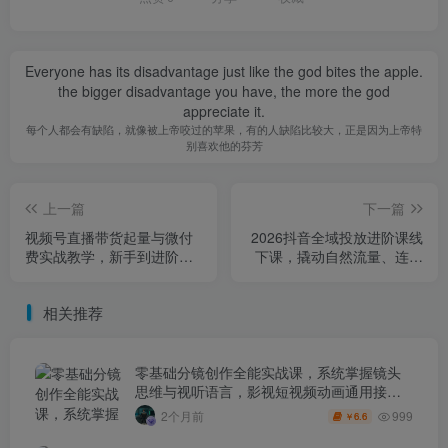
Everyone has its disadvantage just like the god bites the apple.
the bigger disadvantage you have, the more the god
appreciate it.
每个人都会有缺陷，就像被上帝咬过的苹果，有的人缺陷比较大，正是因为上帝特
别喜欢他的芬芳
上一篇
下一篇
视频号直播带货起量与微付
2026抖音全域投‮进放‬阶课线
费实战教学，新手到进阶全
下课，撬‮自动‬然流量、连‮短
流程
爆‬视频、提升ROI，内容全‮
实是‬战干货
相关推荐
零基础分镜创作全能实战课，系统掌握镜头
思维与视听语言，影视短视频动画通用接单
技能
999
2个月前
6.6
￥