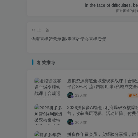
In the face of difficulties, 
面对困难的时
上一篇
淘宝直播运营培训-零基础学会直播卖货
相关推荐
虚拟资源赛道全域变现实战课｜合规
平台SEO引流+内容矩阵+私域成交
玩法
23天前
6
￥
2026拼多多AI智创+利润爆破双核爆
营，收获底层逻辑、活动矩阵、付费优
1打爆SOP
20天前
拼多多年费会员，实经验分享操，时