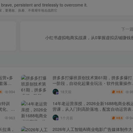
be brave, persistent and tirelessly to overcome it.
候，要勇敢、执着、不畏艰辛地去战胜它
下一
小红书虚拟电商实战课，从0掌握虚拟店铺賺钱
运营+多
拼多多打爆班原创技术第61期，拼多多爆打
全套落地
一阶段，自动化起量全玩法・软件批量操作
投产优化・大促矩阵实战课
994
9
18天前
.6
6.6
￥
款特训
14年老运营亲授，2026全新1688电商全栈
化、0-
营课，从入门到高阶落地，配套自动运营表
+工具包+直播诊断等
9
963
1个月前
6.6
￥
长拉满，
2026年人工智能AI商业电影广告媒体制作大