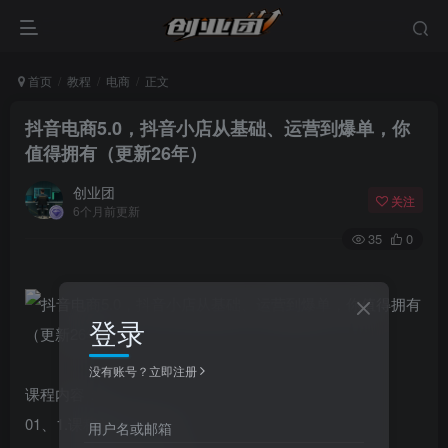
首页
教程
电商
正文
抖音电商5.0，抖音小店从基础、运营到爆单，你
值得拥有（更新26年）
创业团
关注
6个月前更新
35
0
登录
没有账号？立即注册
课程内容：
01、1.课程前言(1).mp4
用户名或邮箱