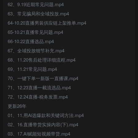
62、9.19近期常见问题.mp4
63、常见骗局和全域投放.mp4
64-10.20直播男装供应链上架推单.mp4
65-10.21直播常见问题.mp4
66-10.22直播选品.mp4
67、全域投放细节补充.mp4
68、11.20售后处理详细流程.mp4
69、11.21常见问题.mp4
70、一键下单一新版一直播课,mp4
71、12.23直播一截流选品.mp4
72、12.24直播-税务发票.mp4
更新26年
01、11.用Al选爆款和关键词方法.mp4
02、16.直播带货实操内容(下).mp4
03、17.AI赋能短视频带货.mp4