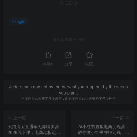
THE END
电商
喜欢就支持一下吧
点赞
0
分享
收藏
Judge each day not by the harvest you reap but by the seeds
you plant.
不要问自己收获了多少果实，而是要问自己今天播种了多少种子
上一篇
下一篇
天猫淘宝直通车无界特训营
AI小红书虚拟电商变现营，
2026线下课，电商老板运营
教你做小红书并賺到钱，虚