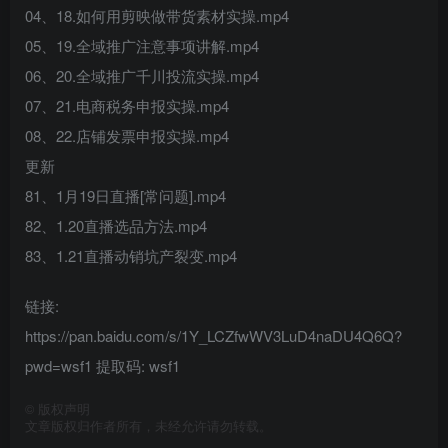
04、18.如何用剪映做带货素材实操.mp4
05、19.全域推广注意事项讲解.mp4
06、20.全域推广千川投流实操.mp4
07、21.电商税务申报实操.mp4
08、22.店铺发票申报实操.mp4
更新
81、1月19日直播[常问题].mp4
82、1.20直播选品方法.mp4
83、1.21直播动销坑产裂变.mp4
链接:
https://pan.baidu.com/s/1Y_LCZfwWV3LuD4naDU4Q6Q?
pwd=wsf1 提取码: wsf1
©
版权声明
文章版权归作者所有，未经允许请勿转载。