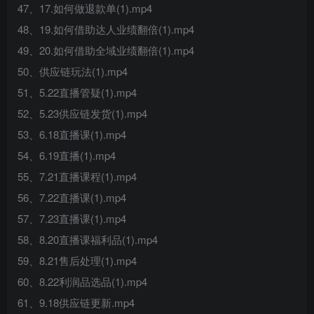
47、17.如何做退款单(1).mp4
48、19.如何借助达人业绩翻倍(1).mp4
49、20.如何借助全域业绩翻倍(1).mp4
50、供应链玩法(1).mp4
51、5.22直播管疑(1).mp4
52、5.23供应链发货(1).mp4
53、6.18直播课(1).mp4
54、6.19直播(1).mp4
55、7.21直播课程(1).mp4
56、7.22直播课(1).mp4
57、7.23直播课(1).mp4
58、8.20直播课福利品(1).mp4
59、8.21售后处理(1).mp4
60、8.22利润品选品(1).mp4
61、9.18供应链更新.mp4