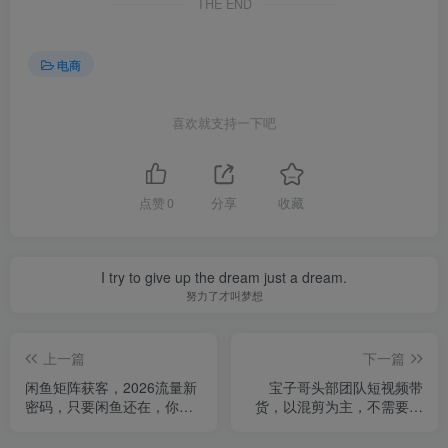
THE END
电商
喜欢就支持一下吧
点赞
0
分享
收藏
I try to give up the dream just a dream.
努力了才叫梦想
上一篇
下一篇
闲鱼矩阵获客，2026流量新
宝子哥头部团队短视频带
密码，只要闲鱼还在，你的
货，以混剪为主，不需要真
行业就有无限精准的客源
人出镜，不需要拍摄【更新
26年1月】