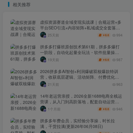
相关推荐
虚拟资源赛道全域变现实战课｜合规运营+多
平台SEO引流+内容矩阵+私域成交全套落地
玩法
994
25天前
6.6
￥
拼多多打爆班原创技术第61期，拼多多爆打
一阶段，自动化起量全玩法・软件批量操
作・投产优化・大促矩阵实战课
987
19天前
6.6
￥
2026拼多多AI智创+利润爆破双核爆款特训
营，收获底层逻辑、活动矩阵、付费优化、
0-1打爆SOP
21天前
963
14年老运营亲授，2026全新1688电商全栈运
营课，从入门到高阶落地，配套自动运营表
+工具包+直播诊断等
946
1个月前
6.6
￥
拼多多年费会员，实经验分享操，时长拉
满，干货拉满(更新26年06月08日)