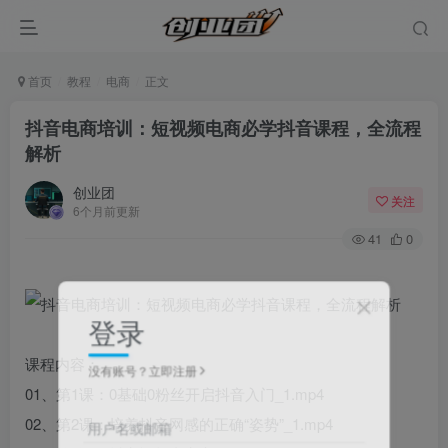
首页
教程
电商
正文
抖音电商培训：短视频电商必学抖音课程，全流程
解析
创业团
关注
6个月前更新
41
0
登录
课程内容：
没有账号？立即注册
01、第1课：0基础0粉丝开启抖音入门_1.mp4
02、第2课：培养抖音网感的正确“姿势”_1.mp4
用户名或邮箱