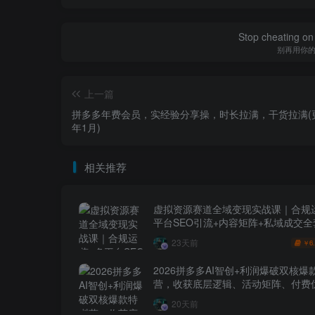
Stop cheating on y
别再用你
上一篇
拼多多年费会员，实经验分享操，时长拉满，干货拉满(更
年1月)
相关推荐
虚拟资源赛道全域变现实战课｜合规
平台SEO引流+内容矩阵+私域成交
玩法
23天前
6
￥
2026拼多多AI智创+利润爆破双核爆
营，收获底层逻辑、活动矩阵、付费优
1打爆SOP
20天前