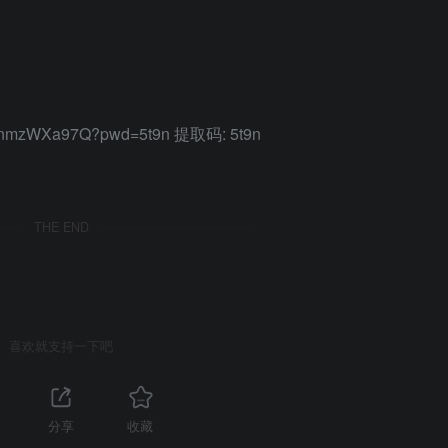
S6RnmzWXa97Q?pwd=5t9n 提取码: 5t9n
THE END
喜欢就支持一下吧
分享
收藏