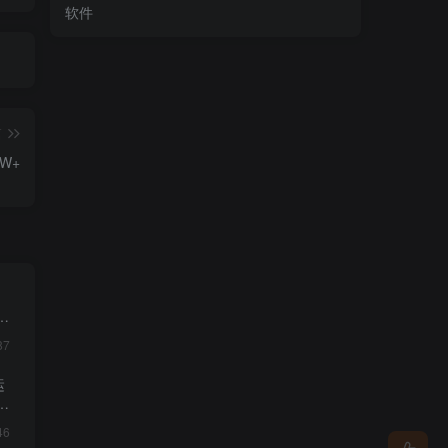
软件
篇
W+
・
87
运
46