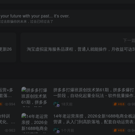
our future with your past... it's over.
的过去欺骗你的未来，过去已经过去了
下一
新26
淘宝虚拟蓝海服务品课程，普通人就能操作，月收益可达3
运营+多
拼多多打爆班原创技术第61期，拼多多爆打
全套落地
一阶段，自动化起量全玩法・软件批量操作
投产优化・大促矩阵实战课
994
9
18天前
.6
6.6
￥
款特训
14年老运营亲授，2026全新1688电商全栈
化、0-
营课，从入门到高阶落地，配套自动运营表
+工具包+直播诊断等
9
963
1个月前
6.6
￥