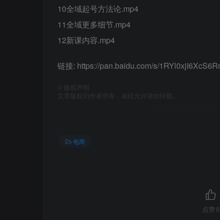
10全域起号方法论.mp4
11全域更多细节.mp4
12新课内容.mp4
链接: https://pan.baidu.com/s/1RYl0xjI6Xc
©
版权声明
文章版权归作者所有，未经允许请勿转载。
电商
点赞
0