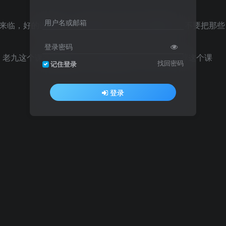
用户名或邮箱
代来临，好的课看完，少走弯路！我们这个是最新的，不要把那些
登录密码
，老九这个课我更加推荐，我自己也是一个投手，推荐这个课
找回密码
记住登录
登录