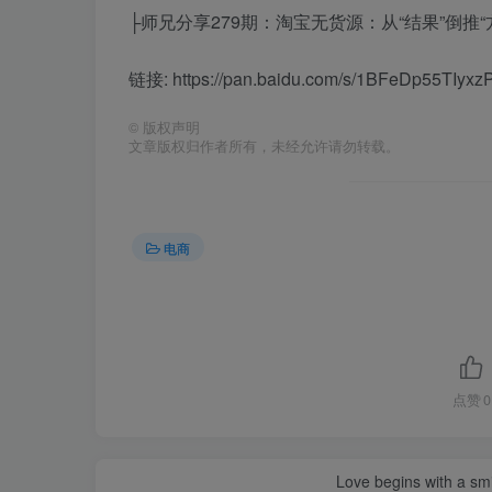
├师兄分享279期：淘宝无货源：从“结果”倒推“
链接: https://pan.baidu.com/s/1BFeDp55TI
©
版权声明
文章版权归作者所有，未经允许请勿转载。
电商
点赞
0
Love begins with a smi