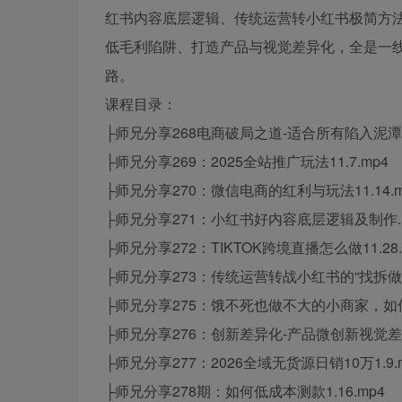
红书内容底层逻辑、传统运营转小红书极简方法
低毛利陷阱、打造产品与视觉差异化，全是一
路。
课程目录：
├师兄分享268电商破局之道-适合所有陷入泥潭的商家
├师兄分享269：2025全站推广玩法11.7.mp4
├师兄分享270：微信电商的红利与玩法11.14.m
├师兄分享271：小红书好内容底层逻辑及制作.
├师兄分享272：TIKTOK跨境直播怎么做11.28.
├师兄分享273：传统运营转战小红书的“找拆做”
├师兄分享275：饿不死也做不大的小商家，如何跳
├师兄分享276：创新差异化-产品微创新视觉差异化
├师兄分享277：2026全域无货源日销10万1.9.
├师兄分享278期：如何低成本测款1.16.mp4