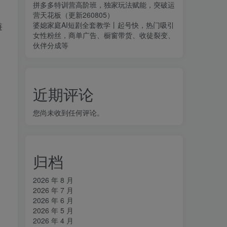
拼多多特训营高阶班，独家玩法赋能，突破运
营天花板（更新260805）
婆媳家庭AI短剧全套教学丨起号快，热门吸引
链
女性粉丝，商单广告、橱窗带货、收徒裂变、
伙伴分成等
近期评论
您尚未收到任何评论。
归档
2026 年 8 月
2026 年 7 月
2026 年 6 月
2026 年 5 月
2026 年 4 月