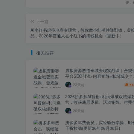
爱，
上一篇
AI小红书虚拟电商变现营，教你做小红书并賺到钱，虚
品，2026年普通人在小红书的搞钱机会（更新中）
相关推荐
虚拟资源赛道全域变现实战课｜合规
平台SEO引流+内容矩阵+私域成交
玩法
23天前
6
￥
2026拼多多AI智创+利润爆破双核爆
营，收获底层逻辑、活动矩阵、付费优
1打爆SOP
20天前
拼多多年费会员，实经验分享操，时
干货拉满(更新26年06月08日)