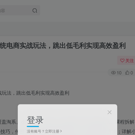
统电商实战玩法，跳出低毛利实现高效盈利
关注
10
0
登录
盖淘系、小红书、TIKTOK、微信等全平台运营玩法。课程拆解
W核心技巧，传授淘宝无货源持续盈利SOP、低成本测款方法；详解
没有账号？立即注册