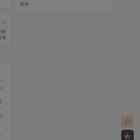
软件
篇
剖析
体系
・
87
运
46
影