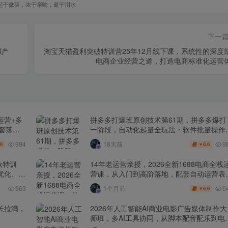
起于微笑，浓于亲吻，逝于泪水
下一
拟产
淘宝天猫盈利突破特训营25年12月线下课，系统性的深度
电商企业经营之道，打造电商标准化运营
运营+多
拼多多打爆班原创技术第61期，拼多多爆打
全套落地
一阶段，自动化起量全玩法・软件批量操作
投产优化・大促矩阵实战课
994
9
18天前
.6
6.6
￥
款特训
14年老运营亲授，2026全新1688电商全栈
化、0-
营课，从入门到高阶落地，配套自动运营表
+工具包+直播诊断等
9
963
1个月前
6.6
￥
长拉满，
2026年人工智能AI商业电影广告媒体制作大
师班，多AI工具协同，从脚本配音配乐到电
级短片、品牌广告全流程实战（中英字幕）