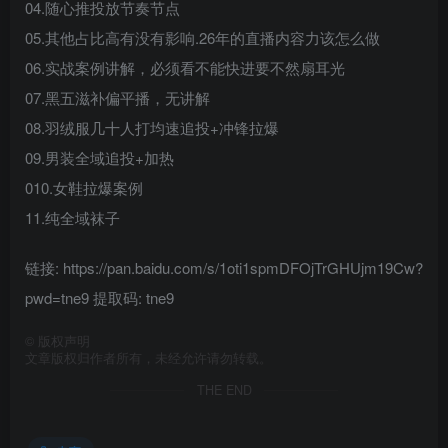
04.随心推投放节奏节点
05.其他占比高有没有影响.26年的直播内容力该怎么做
06.实战案例讲解，必须看不能快进要不然扇耳光
07.黑五滋补偏平播，无讲解
08.羽绒服几十人打均速追投+冲锋拉爆
09.男装全域追投+加热
010.女鞋拉爆案例
11.纯全域袜子
链接: https://pan.baidu.com/s/1oti1spmDFOjTrGHUjm19Cw?
pwd=tne9 提取码: tne9
©
版权声明
文章版权归作者所有，未经允许请勿转载。
THE END