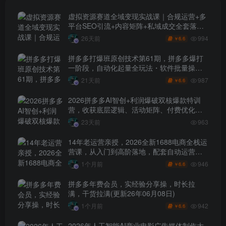
虚拟资源赛道全域变现实战课｜合规运营+多
平台SEO引流+内容矩阵+私域成交全套落地
玩法
994
26天前
6.6
￥
拼多多打爆班原创技术第61期，拼多多爆打
一阶段，自动化起量全玩法・软件批量操
作・投产优化・大促矩阵实战课
987
21天前
6.6
￥
2026拼多多AI智创+利润爆破双核爆款特训
营，收获底层逻辑、活动矩阵、付费优化、
0-1打爆SOP
23天前
963
14年老运营亲授，2026全新1688电商全栈运
营课，从入门到高阶落地，配套自动运营表
+工具包+直播诊断等
946
1个月前
6.6
￥
拼多多年费会员，实经验分享操，时长拉
满，干货拉满(更新26年06月08日)
942
1个月前
6.6
￥
2026年人工智能AI商业电影广告媒体制作大