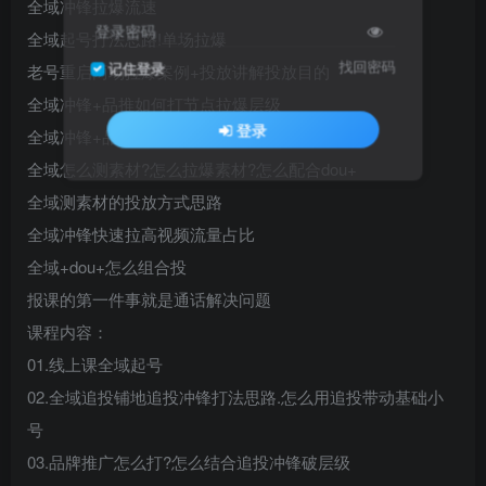
全域冲锋拉爆流速
登录密码
全域起号打法思路!单场拉爆
找回密码
记住登录
老号重启两场拉爆案例+投放讲解投放目的
全域冲锋+品推如何打节点拉爆层级
登录
全域冲锋+品推破层级怎么稳流速
全域怎么测素材?怎么拉爆素材?怎么配合dou+
全域测素材的投放方式思路
全域冲锋快速拉高视频流量占比
全域+dou+怎么组合投
报课的第一件事就是通话解决问题
课程内容：
01.线上课全域起号
02.全域追投铺地追投冲锋打法思路.怎么用追投带动基础小
号
03.品牌推广怎么打?怎么结合追投冲锋破层级