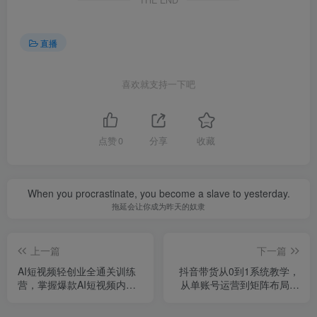
THE END
直播
喜欢就支持一下吧
点赞
0
分享
收藏
When you procrastinate, you become a slave to yesterday.
拖延会让你成为昨天的奴隶
上一篇
下一篇
AI短视频轻创业全通关训练
抖音带货从0到1系统教学，
营，掌握爆款AI短视频内容
从单账号运营到矩阵布局的
创作，从入门新手到平稳变
完整操作流程，实现低成本
现的六维跃迁
启动与高效带货