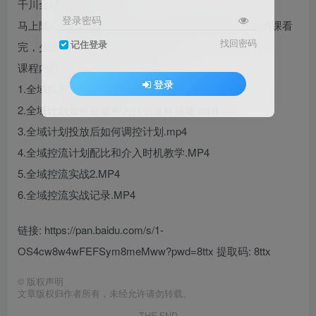
千川全域最新打法！
登录密码
马上随心推标准也要下线了，千川全域时代来临，好的课看
找回密码
记住登录
完，少走弯路！我们这个是最新的
课程内容：
登录
1.全域投放前底层逻辑讲解.mp4
2.全域计划如何搭建和为什么这样搭建.mp4
3.全域计划投放后如何调控计划.mp4
4.全域控流计划配比和介入时机教学.MP4
5.全域控流实战2.MP4
6.全域控流实战记录.MP4
链接: https://pan.baidu.com/s/1-
OS4cw8w4wFEFSym8meMww?pwd=8ttx 提取码: 8ttx
©
版权声明
文章版权归作者所有，未经允许请勿转载。