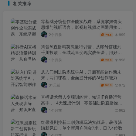
相关推荐
零基础分镜创作全能实战课，系统掌握镜头
思维与视听语言，影视短视频动画通用接单
技能
999
2个月前
6.6
￥
抖音AI直播精英流量特训营，从账号搭建到
千川投放，全域流量变现实战全课，用好工
具让賺钱更简单
998
1个月前
6.6
￥
从入门到进阶系统学AI，开启智能创作新未
来，两门课程，全面提升你的AI创作能力
972
31天前
6.6
￥
直播话术留人变现训练营，知识IP直播运营
高手，14天速成计划，零基础进阶直播操盘
手
1个月前
962
红果漫剧拉新二创剪辑玩法实战课，暑假躺
賺新风口，单个新用户佣金7米，日入4位数
1个月前
953