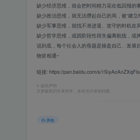
缺少经济思维，就会把时间精力花在低回报的事
缺少政治思维，就无法攒起自己的局，被“建立结
缺少军事思维，就找不准进退、攻守的时机在局
缺少哲学思维，或因阶段性得失偏离航线，或
说到底，每个社会人的母题是操盘自己、发展
物皆相通~
链接: https://pan.baidu.com/s/1SiyAcAnZX
©
版权声明
文章版权归作者所有，未经允许请勿转载。
其他