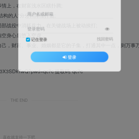
情上，在财富浅水区瞎扑腾;
用户名或邮箱
构的人”分分钟降维打击;
部战役中消耗兵力，在关键战场上被动挨打;
登录密码
掏空身心后堕入空虚，
找回密码
记住登录
自己，财富、事业、婚姻都是它的子集，打通其中一点，则万事
登录
qFls3X3SDkTwQ?pwd=qc7c 提取码: qc7c
THE END
喜欢就支持一下吧