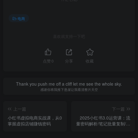
电商
喜欢就支持一下吧
点赞
0
分享
收藏
Thank you push me off a cliff let me see the whole sky.
感谢你将我推下悬崖让我看清整片天空
上一篇
下一篇
小红书虚拟电商实战课，从0
2025小红书3.0运营课：流
掌握虚拟店铺賺钱密码
量密码解析/笔记批量复制/私
域引流策略