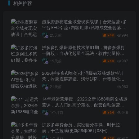
相关推荐
虚拟资源赛道全域变现实战课｜合规运营+多
平台SEO引流+内容矩阵+私域成交全套落地
玩法
994
25天前
6.6
￥
拼多多打爆班原创技术第61期，拼多多爆打
一阶段，自动化起量全玩法・软件批量操
作・投产优化・大促矩阵实战课
987
19天前
6.6
￥
2026拼多多AI智创+利润爆破双核爆款特训
营，收获底层逻辑、活动矩阵、付费优化、
0-1打爆SOP
21天前
963
14年老运营亲授，2026全新1688电商全栈运
营课，从入门到高阶落地，配套自动运营表
+工具包+直播诊断等
946
1个月前
6.6
￥
拼多多年费会员，实经验分享操，时长拉
满，干货拉满(更新26年06月08日)
942
1个月前
6.6
￥