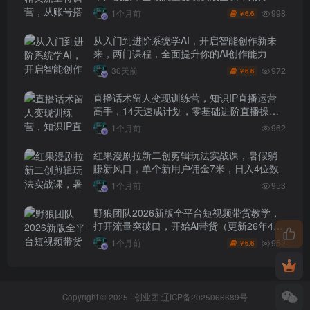
具让賺钱更简单
998
1个月前
6.6
￥
从入门到进阶系统学AI，开启智能创作新未
来，两门课程，全面提升你的AI创作能力
972
30天前
6.6
￥
直播话术留人变现训练营，知识IP直播运营
高手，14天速成计划，零基础进阶直播操盘
手
1个月前
962
红果漫剧拉新二创剪辑玩法实战课，暑假躺
賺新风口，单个新用户佣金7米，日入4位数
1个月前
953
野狼团队2026新版全平台短视频带货教学，
打开流量突破口，开始Ai带货（更新26年4月
25日）
952
1个月前
6.6
￥
Copyright © 2025 ·
创业团
辽ICP备2025066689号