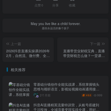
点赞
0
分享
收藏
May you live like a child forever.
愿你永远活的像个孩子
上一篇
下一篇
2026抖音直播实操课2026年
直播带货业财税宝典，直播
2月，自然流、微付费、全域
带货财税怎么做？一堂课帮
投放、小圈子直播，实操讲
你彻底搞懂直播带货及财税
解，细节满满
处理
相关推荐
零基础分镜创作全能实战课，系统掌握镜头
思维与视听语言，影视短视频动画通用接单
技能
999
2个月前
6.6
￥
抖音AI直播精英流量特训营，从账号搭建到
千川投放，全域流量变现实战全课，用好工