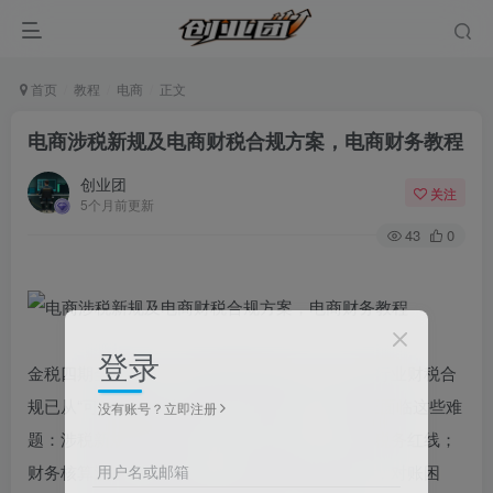
首页
教程
电商
正文
电商涉税新规及电商财税合规方案，电商财务教程
创业团
关注
5个月前更新
43
0
登录
金税四期全面落地、税务监管数字化升级，电商行业财税合
规已从“可选项”变为“生存线”！做电商，你是否正面临这些难
没有账号？立即注册
题：涉税新规更新频繁，看不懂、跟不上，误踩税务红线；
用户名或邮箱
财务核算混乱，平台流水、订单数据与账务脱节，对账困