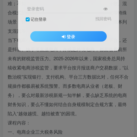
难；不知道如何搭建合规财税框架，分不清总分、分散、混
登录密码
合模式的适配场景；直播佣金、推广费用、跨境发货等特殊
找回密码
记住登录
场景，财税处理无头绪；担心虚开发票、隐匿收入、成本列
支混乱等问题，被税务稽查、面临罚款？
登录
当下电商行业，无论是淘宝、京东、拼多多等传统平台，还
是抖音、快手等直播电商，亦或是跨境电商，都面临着前所
未有的财税监管压力。2025-2026年以来，国家税务总局持
续收紧电商涉税监管，要求平台按月报送商户交易数据，“以
数治税”实现银行、支付机构、平台三方数据比对，任何不合
规操作都极易被系统预警。而多数电商从业者（老板、财
务），要么对最新涉税新规一知半解，要么缺乏系统的电商
财务知识，要么不懂如何结合自身规模制定合规方案，最终
陷入“越做越慌、越怕被查”的困境。
课程内容：
一、电商企业三大税务风险