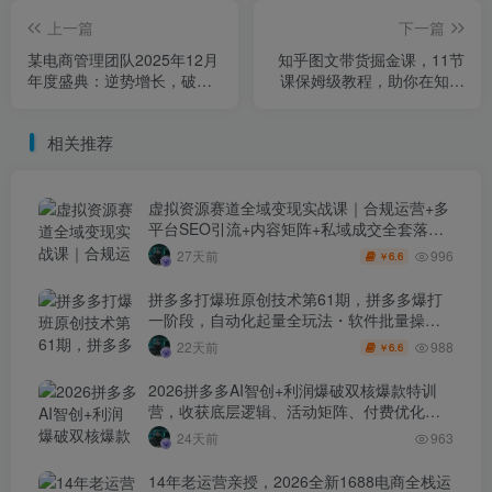
上一篇
下一篇
某电商管理团队2025年12月
知乎图文带货掘金课，11节
年度盛典：逆势增长，破局
课保姆级教程，助你在知乎
有方，电商老板必听的团队
賺第一桶金
管理课
相关推荐
虚拟资源赛道全域变现实战课｜合规运营+多
平台SEO引流+内容矩阵+私域成交全套落地
玩法
996
27天前
6.6
￥
拼多多打爆班原创技术第61期，拼多多爆打
一阶段，自动化起量全玩法・软件批量操
作・投产优化・大促矩阵实战课
988
22天前
6.6
￥
2026拼多多AI智创+利润爆破双核爆款特训
营，收获底层逻辑、活动矩阵、付费优化、
0-1打爆SOP
24天前
963
14年老运营亲授，2026全新1688电商全栈运