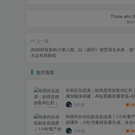
Those who fl
那些
上一篇
2026财富影响力第八期，以《易经》智慧洞见未来，借“
大运布局新程
相关推荐
AI系统实战课｜财商思维抓取AI红利
属智能体搭建，AI短视频直播变现+
升级全套教程
12天前
6
￥
AI课件自动化副业实战课｜1小时量
创课件，小红书素材批量生成，全自
线复刻，半年卖3000单
15天前
6
￥