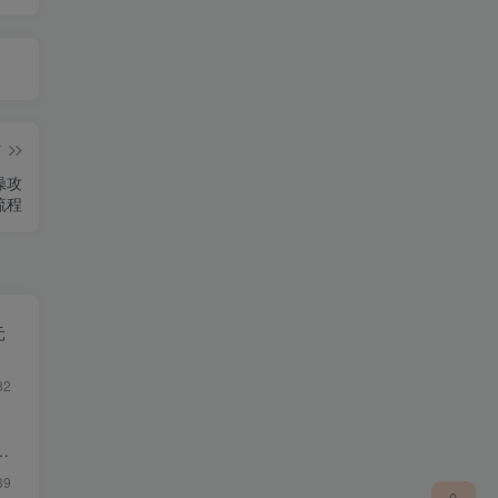
篇
操攻
流程
元
82
39