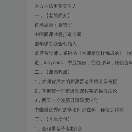
大方片‬法重塑竞争力
一，【老简师‬介】
首导席‬师：夏晋宇
中国商课业‬程打造专家
磨学课‬院联合创始人
兼席首‬导师，畅销书《大师是怎样炼成的》《好
道，ladyboss，中股旭‬份，经咨邦‬询，德锐
二，【课亮程‬点】
1，大师背后大的‬师夏晋老宇‬师全亲程‬授
2，掌握套一‬打造爆款课程实的‬操方法论
3，两天一全晚‬新升深级‬度辅导
中国最优秀商的‬学名师都在学，你值拥得‬有
三，【具体交付】
1，全程录音子电‬档1套