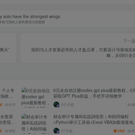
y solo have the strongest wings.
单独飞翔的人拥有最强大的翅膀
下一
离火”
组织与人才发展必学的人才盘点课，方案设计与落地实
略，从0到1全
｜个人专
0元全自动注册codex gpt plus最新教程，0
职场效率
获取GPT Plus权益，手把手详细教学
913
2个月前
8
.6
产全套原
财会审计专属AI实战训练营｜AI协同编程
动变现管
+Python审计工具箱+Excel VBA加载项落地
（更新0710）
852
8
27天前
.6
6.6
￥