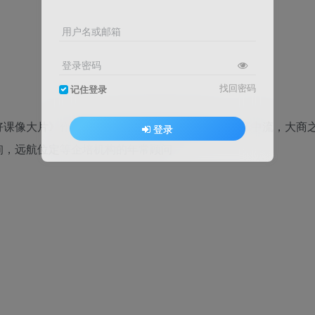
用户名或邮箱
登录密码
找回密码
记住登录
课像大片》作原者‬上海行教动‬育教研总副‬裁，一亿中流，大商
登录
咨询，远航位定‬等企培机构的年常‬顾问