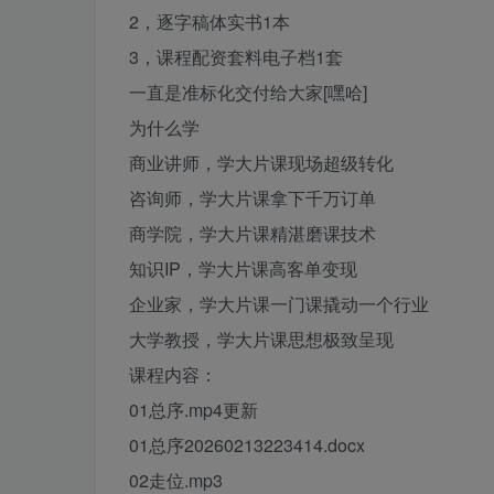
2，逐字稿体实‬书1本
3，课程配资套‬料电子档1套
一直是准标‬化交付给大家[嘿哈]
为什么学
商业讲师，学大片课现场超级转化
咨询师，学大片课拿下千万订单
商学院，学大片课精湛磨课技术
知识IP，学大片课高客单变现
企业家，学大片课一门课撬动一个行业
大学教授，学大片课思想极致呈现
课程内容：
01总序.mp4更新
01总序20260213223414.docx
02走位.mp3