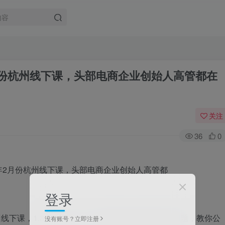
月份杭州线下课，头部电商企业创始人高管都在
关注
36
0
登录
线下课，1.31日到2.2日三天课程解决战略和管理问题，教你公
没有账号？立即注册