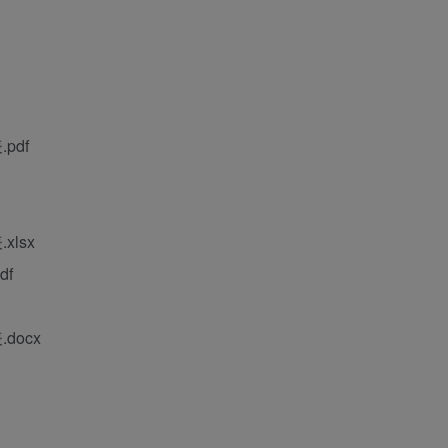
pdf
lsx
f
docx