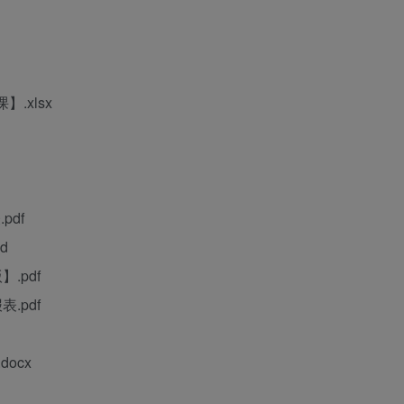
.xlsx
pdf
d
.pdf
.pdf
ocx