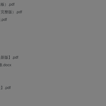
）.pdf
整版）.pdf
pdf
版】.pdf
docx
.pdf