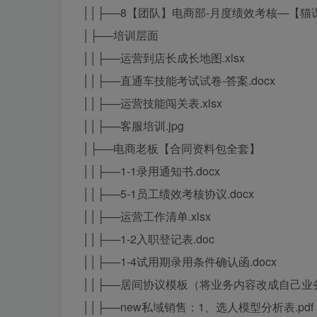
││├──8【团队】电商部-月度绩效考核—【猫课】
│├──培训层面
││├──运营到店长成长地图.xlsx
││├──直通车技能考试试卷-答案.docx
││├──运营技能闯关表.xlsx
││├──客服培训.jpg
│├──电商老板【合同资料包全套】
││├──1-1录用通知书.docx
││├──5-1员工绩效考核协议.docx
││├──运营工作清单.xlsx
││├──1-2入职登记表.doc
││├──1-4试用期录用条件确认函.docx
││├──居间协议模板（将业务内容改成自己业务
││├──new私域销售：1、选人模型分析表.pdf