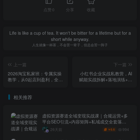
点赞
0
分享
收藏
Life is like a cup of tea. It won't be bitter for a lifetime but for a
short while anyway.
人生就像一杯茶，不会苦一辈子，但总会苦一阵子
上一篇
下一篇
2026淘宝私家班：专属实操
小红书企业实战私教营，AI
教学，从0起店到盈利，全程
赋能实战拆解+落地演练+同
手把手带练（更新26年3
行深度交流，可复制系统性
月）
打法
相关推荐
虚拟资源赛道全域变现实战课｜合规运营+多
平台SEO引流+内容矩阵+私域成交全套落地
玩法
994
26天前
6.6
￥