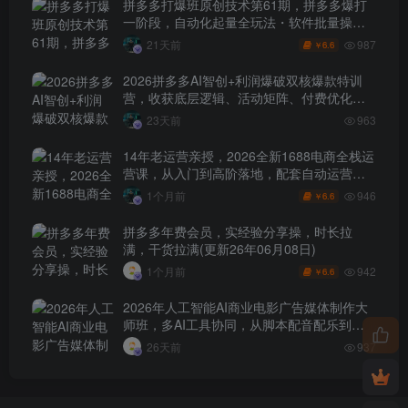
拼多多打爆班原创技术第61期，拼多多爆打
一阶段，自动化起量全玩法・软件批量操
作・投产优化・大促矩阵实战课
987
21天前
6.6
￥
2026拼多多AI智创+利润爆破双核爆款特训
营，收获底层逻辑、活动矩阵、付费优化、
0-1打爆SOP
23天前
963
14年老运营亲授，2026全新1688电商全栈运
营课，从入门到高阶落地，配套自动运营表
+工具包+直播诊断等
946
1个月前
6.6
￥
拼多多年费会员，实经验分享操，时长拉
满，干货拉满(更新26年06月08日)
942
1个月前
6.6
￥
2026年人工智能AI商业电影广告媒体制作大
师班，多AI工具协同，从脚本配音配乐到电
影级短片、品牌广告全流程实战（中英字
26天前
937
幕）