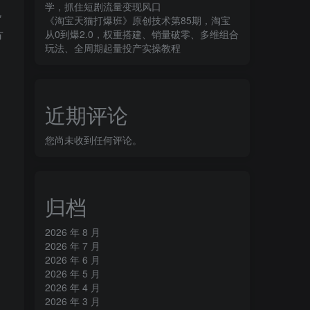
学，抓住短剧流量变现风口
规
《淘宝天猫打爆班》原创技术第85期，淘宝
方
从0到爆2.0，权重搭建、销量破零、多维组合
玩法、全周期起量投产实操教程
近期评论
您尚未收到任何评论。
归档
2026 年 8 月
2026 年 7 月
2026 年 6 月
2026 年 5 月
2026 年 4 月
、
2026 年 3 月