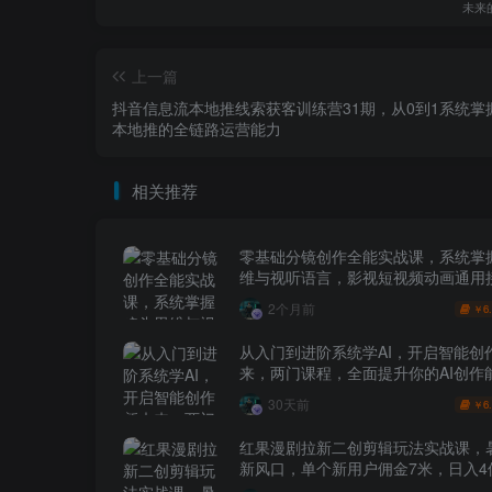
未来
上一篇
抖音信息流本地推线索获客训练营31期，从0到1系统掌
本地推的全链路运营能力
相关推荐
零基础分镜创作全能实战课，系统掌
维与视听语言，影视短视频动画通用
2个月前
6
￥
从入门到进阶系统学AI，开启智能创
来，两门课程，全面提升你的AI创作
30天前
6
￥
红果漫剧拉新二创剪辑玩法实战课，
新风口，单个新用户佣金7米，日入4