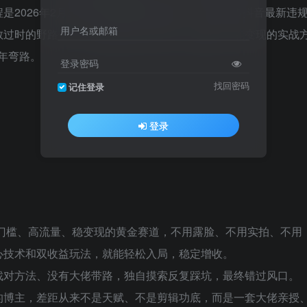
是2026年2月全新打磨的独家精选内容，实时同步抖音最新违
用户名或邮箱
教过时的野路子，只教大佬自己正在用、能落地、能变现的实战
年弯路。
登录密码
找回密码
记住登录
登录
低门槛、高流量、稳变现的黄金赛道，不用露脸、不用实拍、不用
心技术和双收益玩法，就能轻松入局，稳定增收。
找对方法、没有大佬带路，独自摸索反复踩坑，最终错过风口。
的博主，差距从来不是天赋、不是剪辑功底，而是一套大佬亲授