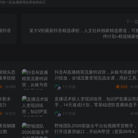
的你一定会感谢现在拼命的自己
下一
握抖音
某大V的最新抖音精选课程，人文社科独家精选赛道，可
伴计划+精选独家
握镜头思
抖音AI直播精英流量特训营，从账号搭建到
接单技能
川投放，全域流量变现实战全课，用好工具
賺钱更简单
999
9
1个月前
.6
6.6
￥
作新未
直播话术留人变现训练营，知识IP直播运营
能力
手，14天速成计划，零基础进阶直播操盘手
972
1个月前
9
.6
暑假躺賺
野狼团队2026新版全平台短视频带货教学，
位数
打开流量突破口，开始Ai带货（更新26年4
25日）