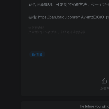
贴合最新规则、可复制的实战方法，和一个能
链接: https://pan.baidu.com/s/1A74mzErGiO_
©
版权声明
文章版权归作者所有，未经允许请勿转载。
直播
点赞
0
The future you will 