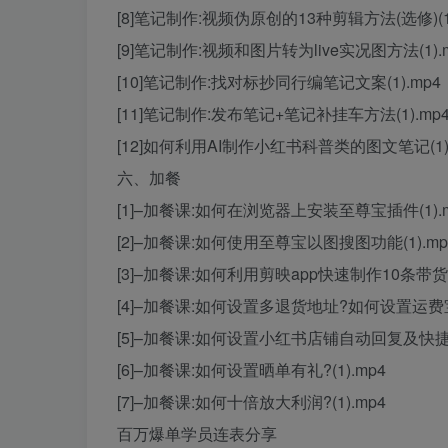
[8]笔记制作:视频伪原创的13种剪辑方法(选修)(1)
[9]笔记制作:视频和图片转为live实况图方法(1).
[10]笔记制作:找对标抄同行编笔记文案(1).mp4
[11]笔记制作:发布笔记+笔记补挂车方法(1).mp
[12]如何利用AI制作小红书科普类的图文笔记(1).
六、加餐
[1]–加餐课:如何在浏览器上安装至尊宝插件(1).
[2]–加餐课:如何使用至尊宝以图搜图功能(1).mp
[3]–加餐课:如何利用剪映app快速制作10条带货视
[4]–加餐课:如何设置多退货地址?如何设置运费宝?
[5]–加餐课:如何设置小红书店铺自动回复及快捷回
[6]–加餐课:如何设置晒单有礼?(1).mp4
[7]–加餐课:如何十倍放大利润?(1).mp4
百万爆单学员连表分享