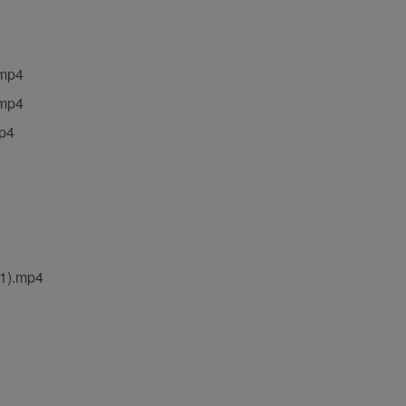
mp4
mp4
p4
.mp4