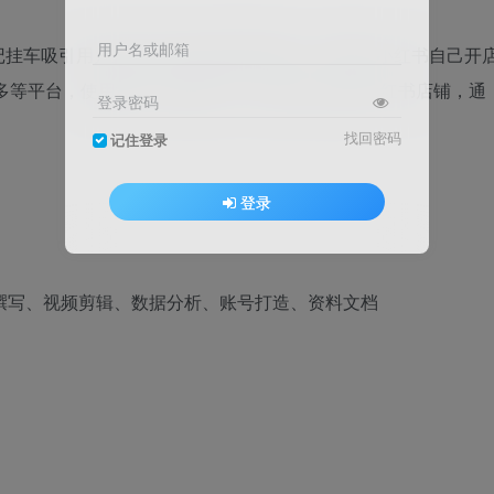
用户名或邮箱
记挂车吸引用户直接下单购买的賺米模式。需要在小红书自己开
多多等平台，使用第三方采集工具，加价后上架到小红书店铺，通
登录密码
找回密码
记住登录
登录
撰写、视频剪辑、数据分析、账号打造、资料文档