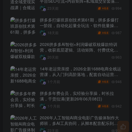
平台SEO引流+内容矩阵+私域成交全套落地
玩法
994
23天前
6.6
￥
拼多多打爆班原创技术第61期，拼多多爆打
一阶段，自动化起量全玩法・软件批量操
作・投产优化・大促矩阵实战课
987
18天前
6.6
￥
2026拼多多AI智创+利润爆破双核爆款特训
营，收获底层逻辑、活动矩阵、付费优化、
0-1打爆SOP
20天前
963
14年老运营亲授，2026全新1688电商全栈运
营课，从入门到高阶落地，配套自动运营表
+工具包+直播诊断等
946
1个月前
6.6
￥
拼多多年费会员，实经验分享操，时长拉
满，干货拉满(更新26年06月08日)
942
1个月前
6.6
￥
2026年人工智能AI商业电影广告媒体制作大
师班，多AI工具协同，从脚本配音配乐到电
影级短片、品牌广告全流程实战（中英字
23天前
936