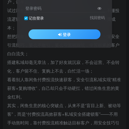
户，订单寥寥无几，想放大收益却无从下手；
登录密码
试过闲鱼付费投流，却要么盲目砸钱、没效果，要么不懂投
找回密码
记住登录
流逻辑、roi极低，钱花了却没拿到几个客户，白白浪费成
本；
登录
想把闲鱼客户引流到私域，却怕违规封号、限流，不懂安全
引流技巧，要么不敢引，要么引流就踩坑，辛苦积累的客户
白白流失；
搭建私域却毫无章法，加了好友就沉寂，不会运营、不会转
化，客户留不住、复购上不去，白忙活一场；
看着别人靠闲鱼付费投流快速获客，安全引流私域实现“精准
获客+复购增收”，自己却只会手动硬扛，错过闲鱼生意的黄
金红利。
其实，闲鱼生意的核心突破点，从来不是“盲目上新、被动等
客”，而是“付费投流高效获客+私域安全搭建锁客”——不用
手动熬时间，靠付费投流精准触达目标客户，用安全技巧引