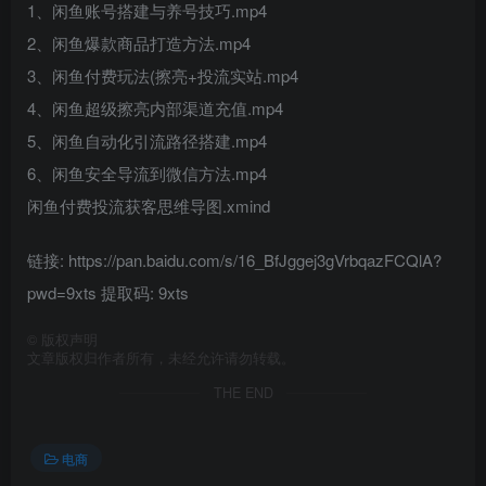
1、闲鱼账号搭建与养号技巧.mp4
2、闲鱼爆款商品打造方法.mp4
3、闲鱼付费玩法(擦亮+投流实站.mp4
4、闲鱼超级擦亮内部渠道充值.mp4
5、闲鱼自动化引流路径搭建.mp4
6、闲鱼安全导流到微信方法.mp4
闲鱼付费投流获客思维导图.xmind
链接: https://pan.baidu.com/s/16_BfJggej3gVrbqazFCQlA?
pwd=9xts 提取码: 9xts
©
版权声明
文章版权归作者所有，未经允许请勿转载。
THE END
电商