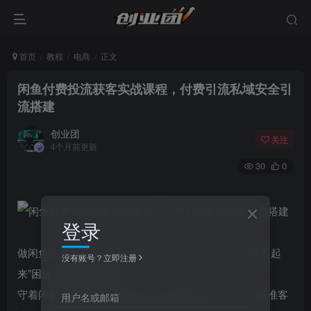
首页
教程
电商
正文
闲鱼付费投流获客实战课程，付费引流私域安全引
流搭建
创业团
关注
4个月前更新
30
0
登录
做闲鱼生意，是不是始终被“获客难、引流险、私域做不起
没有账号？立即注册
来”困住，越做越吃力？
守着闲鱼店铺，每天手动上新、回复咨询，却没多少精准客
用户名或邮箱