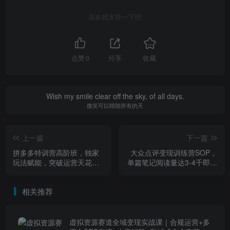
喜欢就支持一下吧
点赞
0
分享
收藏
Wish my smile clear off the sky, of all days.
微笑可以晴朗所有的天
上一篇
下一篇
拼多多特训营高阶班，独家
大众点评变现训练营SOP，
玩法赋能，突破运营天花板
单篇笔记阅读量达3-4千即可
（更新26年3月13日）
获100-140收益，每个月多
挣5K
相关推荐
虚拟资源赛道全域变现实战课｜合规运营+多