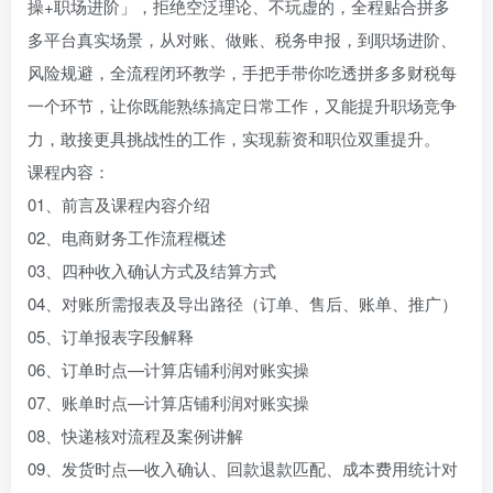
操+职场进阶」，拒绝空泛理论、不玩虚的，全程贴合拼多
多平台真实场景，从对账、做账、税务申报，到职场进阶、
风险规避，全流程闭环教学，手把手带你吃透拼多多财税每
一个环节，让你既能熟练搞定日常工作，又能提升职场竞争
力，敢接更具挑战性的工作，实现薪资和职位双重提升。
课程内容：
01、前言及课程内容介绍
02、电商财务工作流程概述
03、四种收入确认方式及结算方式
04、对账所需报表及导出路径（订单、售后、账单、推广）
05、订单报表字段解释
06、订单时点—计算店铺利润对账实操
07、账单时点—计算店铺利润对账实操
08、快递核对流程及案例讲解
09、发货时点—收入确认、回款退款匹配、成本费用统计对