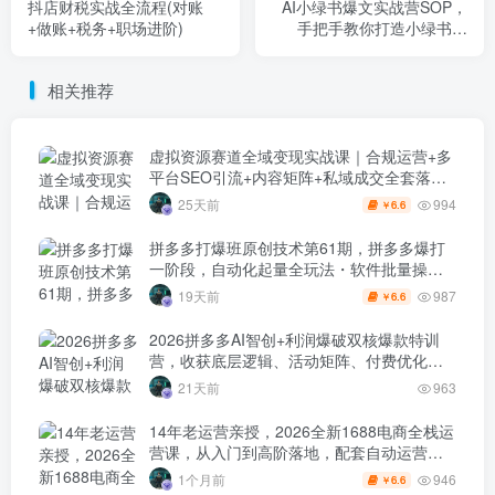
抖店财税实战全流程(对账
AI小绿书爆文实战营SOP，
+做账+税务+职场进阶)
手把手教你打造小绿书爆
文，实现流量与收益双收
相关推荐
虚拟资源赛道全域变现实战课｜合规运营+多
平台SEO引流+内容矩阵+私域成交全套落地
玩法
994
25天前
6.6
￥
拼多多打爆班原创技术第61期，拼多多爆打
一阶段，自动化起量全玩法・软件批量操
作・投产优化・大促矩阵实战课
987
19天前
6.6
￥
2026拼多多AI智创+利润爆破双核爆款特训
营，收获底层逻辑、活动矩阵、付费优化、
0-1打爆SOP
21天前
963
14年老运营亲授，2026全新1688电商全栈运
营课，从入门到高阶落地，配套自动运营表
+工具包+直播诊断等
946
1个月前
6.6
￥