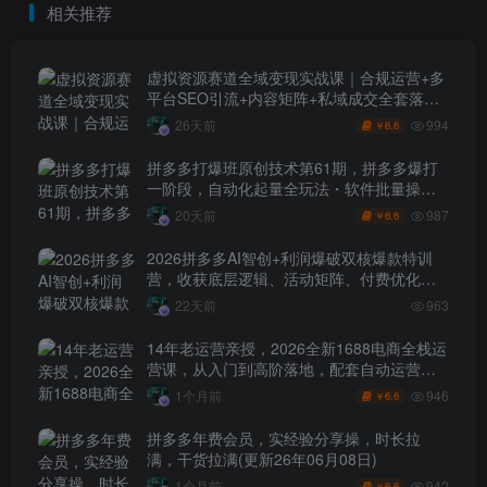
相关推荐
虚拟资源赛道全域变现实战课｜合规运营+多
平台SEO引流+内容矩阵+私域成交全套落地
玩法
994
26天前
6.6
￥
拼多多打爆班原创技术第61期，拼多多爆打
一阶段，自动化起量全玩法・软件批量操
作・投产优化・大促矩阵实战课
987
20天前
6.6
￥
2026拼多多AI智创+利润爆破双核爆款特训
营，收获底层逻辑、活动矩阵、付费优化、
0-1打爆SOP
22天前
963
14年老运营亲授，2026全新1688电商全栈运
营课，从入门到高阶落地，配套自动运营表
+工具包+直播诊断等
946
1个月前
6.6
￥
拼多多年费会员，实经验分享操，时长拉
满，干货拉满(更新26年06月08日)
942
1个月前
6.6
￥