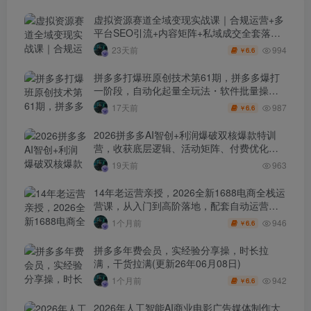
虚拟资源赛道全域变现实战课｜合规运营+多
平台SEO引流+内容矩阵+私域成交全套落地
玩法
994
23天前
6.6
￥
拼多多打爆班原创技术第61期，拼多多爆打
一阶段，自动化起量全玩法・软件批量操
作・投产优化・大促矩阵实战课
987
17天前
6.6
￥
2026拼多多AI智创+利润爆破双核爆款特训
营，收获底层逻辑、活动矩阵、付费优化、
0-1打爆SOP
19天前
963
14年老运营亲授，2026全新1688电商全栈运
营课，从入门到高阶落地，配套自动运营表
+工具包+直播诊断等
946
1个月前
6.6
￥
拼多多年费会员，实经验分享操，时长拉
满，干货拉满(更新26年06月08日)
942
1个月前
6.6
￥
2026年人工智能AI商业电影广告媒体制作大