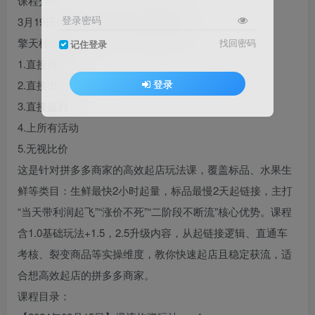
课程介绍：
登录密码
3月19日更新：无限卡大促带横幅版
擎天柱玩法3.0:
找回密码
记住登录
1.直接打标
登录
2.直接出单
3.直接盈利
4.上所有活动
5.无视比价
这是针对拼多多商家的高效起店玩法课，覆盖标品、水果生
鲜等类目：生鲜最快2小时起量，标品最慢2天起链接，主打
“当天带利润起飞”“涨价不死”“二阶段不断流”核心优势。课程
含1.0基础玩法+1.5，2.5升级内容，从起链接逻辑、直通车
考核、裂变商品等实操维度，教你快速起店且稳定获流，适
合想高效起店的拼多多商家。
课程目录：