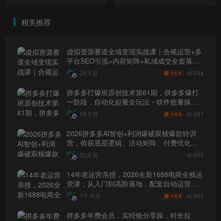
1.1W，可工作室矩阵放大
相关推荐
虚拟资源赛道全域变现实战课｜合规运营+多
平台SEO引流+内容矩阵+私域成交全套落地
玩法
994
24天前
6.6
￥
拼多多打爆班原创技术第61期，拼多多爆打
一阶段，自动化起量全玩法・软件批量操
作・投产优化・大促矩阵实战课
987
18天前
6.6
￥
2026拼多多AI智创+利润爆破双核爆款特训
营，收获底层逻辑、活动矩阵、付费优化、
0-1打爆SOP
20天前
963
14年老运营亲授，2026全新1688电商全栈运
营课，从入门到高阶落地，配套自动运营表
+工具包+直播诊断等
946
1个月前
6.6
￥
拼多多年费会员，实经验分享操，时长拉