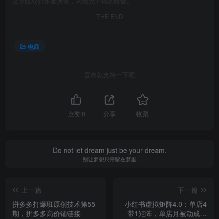
文章版权归作者所有，未经允许请勿转载。
THE END
电商
喜欢就支持一下吧
点赞
0
分享
收藏
Do not let dream just be your dream.
别让梦想只停留在梦里
上一篇
下一篇
拼多多打爆班原创技术第55
小红书虚拟矩阵4.0：单店4
期，拼多多高价铺链接
带1矩阵，单店月被动成交