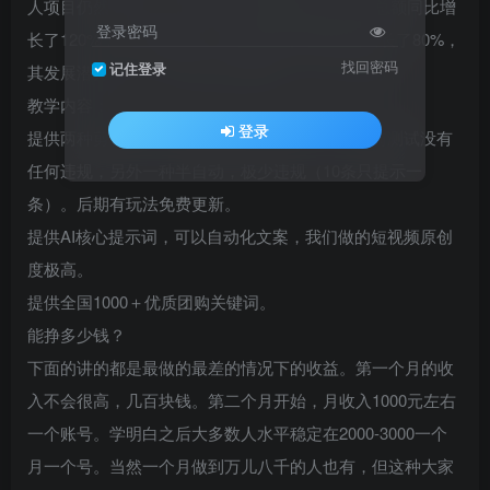
人项目仍然可以做，2025年抖音团购业务的交易总额同比增
登录密码
长了120%，参与团购达人计划的创作者数量也增长了80%，
找回密码
记住登录
其发展潜力巨大。项目绿色长期稳定，可以一直做。
教学内容：
登录
提供两种剪辑玩法，剪辑视频5-10分钟一条，目前测试没有
任何违规，另外一种半自动，极少违规（10条只提示一
条）。后期有玩法免费更新。
提供AI核心提示词，可以自动化文案，我们做的短视频原创
度极高。
提供全国1000＋优质团购关键词。
能挣多少钱？
下面的讲的都是最做的最差的情况下的收益。第一个月的收
入不会很高，几百块钱。第二个月开始，月收入1000元左右
一个账号。学明白之后大多数人水平稳定在2000-3000一个
月一个号。当然一个月做到万儿八千的人也有，但这种大家