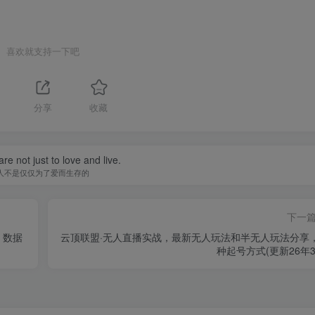
喜欢就支持一下吧
分享
收藏
re not just to love and live.
人不是仅仅为了爱而生存的
下一
、数据
云顶联盟·无人直播实战，最新无人玩法和半无人玩法分享
种起号方式(更新26年3