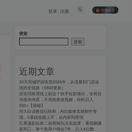
开通会员
登录
注册
搜索
搜索
近期文章
30天同城IP训练营2026年，从流量到门店业
绩的全链路（0808更新）
还在找靠谱线上副业？快手短剧项目，全程自
动发布内容，不用熬夜做视频，轻松日入
500+【揭秘】
用大白话教你玩转AI，AI自媒体实操制作变
现，0基础也能上手，从内容到变现
红果漫剧拉新二创剪辑玩法实战课，暑假躺賺
新风口，单个新用户佣金7米，日入4位数