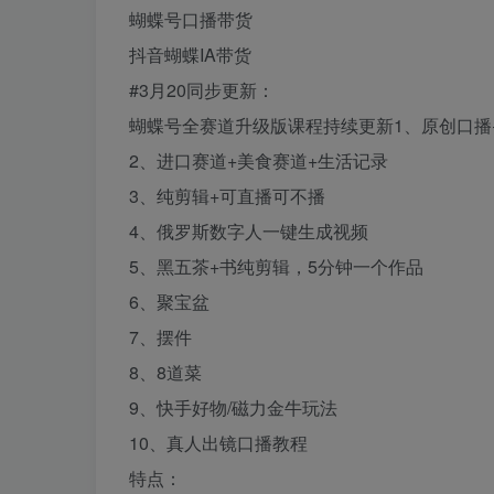
蝴蝶号口播带货
抖音蝴蝶IA带货
#3月20同步更新：
蝴蝶号全赛道升级版课程持续更新1、原创口播+
2、进口赛道+美食赛道+生活记录
3、纯剪辑+可直播可不播
4、俄罗斯数字人一键生成视频
5、黑五茶+书纯剪辑，5分钟一个作品
6、聚宝盆
7、摆件
8、8道菜
9、快手好物/磁力金牛玩法
10、真人出镜口播教程
特点：