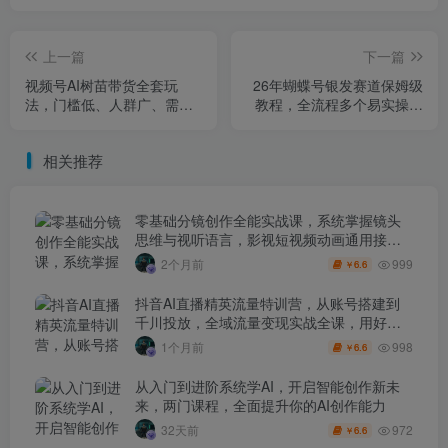
上一篇
下一篇
视频号AI树苗带货全套玩
26年蝴蝶号银发赛道保姆级
法，门槛低、人群广、需求
教程，全流程多个易实操玩
稳，带货嘎嘎猛！（更新
法实战录屏
0322）
相关推荐
零基础分镜创作全能实战课，系统掌握镜头
思维与视听语言，影视短视频动画通用接单
技能
999
2个月前
6.6
￥
抖音AI直播精英流量特训营，从账号搭建到
千川投放，全域流量变现实战全课，用好工
具让賺钱更简单
998
1个月前
6.6
￥
从入门到进阶系统学AI，开启智能创作新未
来，两门课程，全面提升你的AI创作能力
972
32天前
6.6
￥