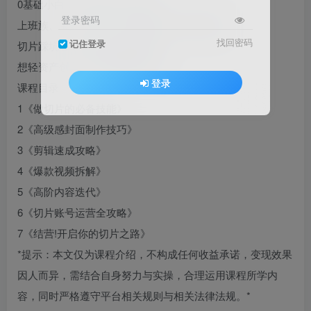
0基础小白，想免费学切片变现
登录密码
上班族、宝妈、学生，想利用碎片时间搞副业
找回密码
记住登录
切片踩坑者，想找专业指导避坑
想轻资产创业，低风险賺钱的人
登录
课程目录
1《做切片的必备技能》
2《高级感封面制作技巧》
3《剪辑速成攻略》
4《爆款视频拆解》
5《高阶内容迭代》
6《切片账号运营全攻略》
7《结营!开启你的切片之路》
*提示：本文仅为课程介绍，不构成任何收益承诺，变现效果
因人而异，需结合自身努力与实操，合理运用课程所学内
容，同时严格遵守平台相关规则与相关法律法规。*