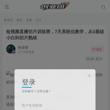
首页
教程
直播
正文
短视频直播切片训练营，7天系统化教学，从0基础
小白到切片熟练
创业团
关注
4个月前更新
33
0
登录
没有账号？立即注册
直击账号起号、剪辑、运营、变现核心痛点
适合谁来学？
用户名或邮箱