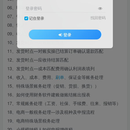
06、明细账单费用项解释
登录密码
07、钱包流水和商城结算明细区别及对应关系
找回密码
记住登录
08、快递核对流程及案例讲解
09、收入成本确认—精简版对账实操全流程
登录
10、发货时点—对账流程概述
11、发货时点—对账实操已结算订单确认退款匹配
12、发货时点—应收待结算匹配
13、发货时点—成本匹配费用确认利润表填列
14、收入、成本、费用、
刷单
、保证金等账务处理
15、特殊场景账务处理（促销、货损、换货））
16、如何使用财务软件建账做账结账出报表
17、常规账务处理（工资、社保、手续费、往来、报销等）
18、电商一般税务处理—涉及税种及申报流程
19、电商特殊场景税务处理
20、小规模纳税人如何申报增值税