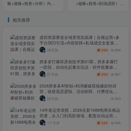
账+做账+税务+分析）向日
+做账+税务+职场进阶）电
葵电财务教程打包下载
商财务向日葵财务教程打包
下载
相关推荐
虚拟资源赛道全域变现实战课｜合规运营+多
平台SEO引流+内容矩阵+私域成交全套落地
玩法
994
26天前
6.6
￥
拼多多打爆班原创技术第61期，拼多多爆打
一阶段，自动化起量全玩法・软件批量操
作・投产优化・大促矩阵实战课
987
21天前
6.6
￥
2026拼多多AI智创+利润爆破双核爆款特训
营，收获底层逻辑、活动矩阵、付费优化、
0-1打爆SOP
22天前
963
14年老运营亲授，2026全新1688电商全栈运
营课，从入门到高阶落地，配套自动运营表
+工具包+直播诊断等
946
1个月前
6.6
￥