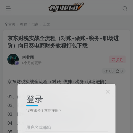
首页
教程
电商
正文
京东财税实战全流程（对账+做账+税务+职场进
阶）向日葵电商财务教程打包下载
创业团
关注
4个月前更新
65
0
京东财税实战全流程（对账+做账+税务+职场进阶）
登录
01、前言及课程内容介绍
02、电商财务工作流程概述
没有账号？立即注册
03、四种收入确认方式优缺点及结算方式
04、京东对账所需报表以及导出路径
用户名或邮箱
05、订单报表字段解释