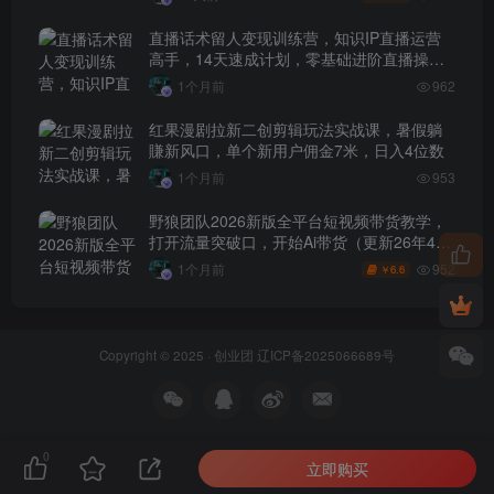
直播话术留人变现训练营，知识IP直播运营
高手，14天速成计划，零基础进阶直播操盘
手
1个月前
962
红果漫剧拉新二创剪辑玩法实战课，暑假躺
賺新风口，单个新用户佣金7米，日入4位数
1个月前
953
野狼团队2026新版全平台短视频带货教学，
打开流量突破口，开始Ai带货（更新26年4月
25日）
952
1个月前
6.6
￥
Copyright © 2025 ·
创业团
辽ICP备2025066689号
0
立即购买