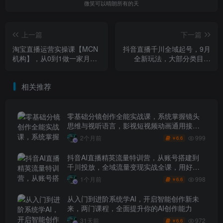
微笑可以晴朗所有的天
上一篇
下一篇
淘宝直播运营实操课【MCN
抖音直播千川全域起号，9月
机构】，从0到1做一家月销
全新玩法，大部分类目适
千W的直播机构
用，随心推以及千川全域最
新打法
相关推荐
零基础分镜创作全能实战课，系统掌握镜头
思维与视听语言，影视短视频动画通用接单
技能
999
2个月前
6.6
￥
抖音AI直播精英流量特训营，从账号搭建到
千川投放，全域流量变现实战全课，用好工
具让賺钱更简单
998
1个月前
6.6
￥
从入门到进阶系统学AI，开启智能创作新未
来，两门课程，全面提升你的AI创作能力
972
31天前
6.6
￥