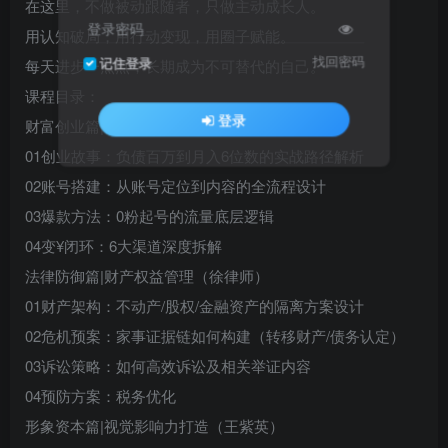
在这里，不做被动跟随者，只做主动成长人。
登录密码
用认知破局，用行动变现，用圈子赋能。
找回密码
记住登录
每天进步一点点，长期成为不可替代的自己。
课程目录：
登录
财富创业篇|自媒体创业重生篇（王大牙）
01创业故事：负债百万到月入6位数的实战路径解析
02账号搭建：从账号定位到内容的全流程设计
03爆款方法：0粉起号的流量底层逻辑
04变¥闭环：6大渠道深度拆解
法律防御篇|财产权益管理（徐律师）
01财产架构：不动产/股权/金融资产的隔离方案设计
02危机预案：家事证据链如何构建（转移财产/债务认定）
03诉讼策略：如何高效诉讼及相关举证内容
04预防方案：税务优化
形象资本篇|视觉影响力打造（王紫英）