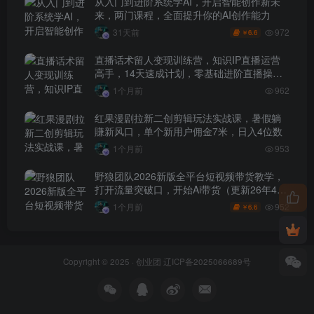
从入门到进阶系统学AI，开启智能创作新未
来，两门课程，全面提升你的AI创作能力
972
31天前
6.6
￥
直播话术留人变现训练营，知识IP直播运营
高手，14天速成计划，零基础进阶直播操盘
手
1个月前
962
红果漫剧拉新二创剪辑玩法实战课，暑假躺
賺新风口，单个新用户佣金7米，日入4位数
1个月前
953
野狼团队2026新版全平台短视频带货教学，
打开流量突破口，开始Ai带货（更新26年4月
25日）
952
1个月前
6.6
￥
Copyright © 2025 ·
创业团
辽ICP备2025066689号