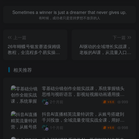
Sometimes a winner is just a dreamer that never gives up.
有时候，成功者只是坚持梦想不放弃的人
上一篇
下一篇
26年蝴蝶号银发赛道保姆级
AI驱动的全域增长实战课，
教程，全流程多个易实操玩
老板的AI课，从流量入口到
法实战录屏
私域闭环AI赋能组织进化
（26年3月12-14日）
相关推荐
零基础分镜创作全能实战课，系统掌握镜头
思维与视听语言，影视短视频动画通用接单
技能
999
2个月前
6.6
￥
抖音AI直播精英流量特训营，从账号搭建到
千川投放，全域流量变现实战全课，用好工
具让賺钱更简单
998
1个月前
6.6
￥