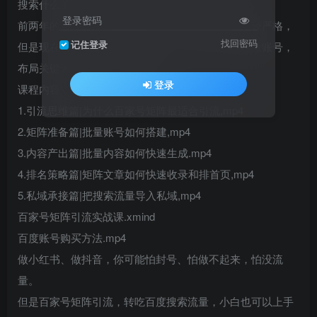
搜索什么关键词，首页前排的肯定是百家号的文章。
登录密码
前两年的百家号是无法留联系方式的，对于内容比较严格，
找回密码
记住登录
但是现在有了留联系方式的方法，我们就可以矩阵做账号，
布局关键词搜索排名，霸屏百度。
登录
课程内容：
1.引流思维篇|为什么百家号矩阵最适合引流,mp4
2.矩阵准备篇|批量账号如何搭建,mp4
3.内容产出篇|批量内容如何快速生成.mp4
4.排名策略篇|矩阵文章如何快速收录和排首页,mp4
5.私域承接篇|把搜索流量导入私域,mp4
百家号矩阵引流实战课.xmind
百度账号购买方法.mp4
做小红书、做抖音，你可能怕封号、怕做不起来，怕没流
量。
但是百家号矩阵引流，转吃百度搜索流量，小白也可以上手