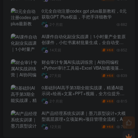
0元全自动注册codex gpt plus最新教程，0元
获取GPT Plus权益，手把手详细教学
2个月前
882
AI课件自动化副业实战课｜1小时量产全套原
创课件，小红书素材批量生成，全自动变现
管线复刻，半年卖3000单
852
14天前
6.6
￥
财会审计专属AI实战训练营｜AI协同编程
+Python审计工具箱+Excel VBA加载项落地
（更新0710）
839
27天前
6.6
￥
0基础到AI高手第3期全能实战课，精通AI提
示词+绘画+文案+PPT+视频，全方位提升效
率与副业收益
815
2个月前
6.6
￥
AI产品经理系统实训课｜墨刀原型设计+大模
型底层原理+立项架构+项目管理全流程，AI
产品落地实战教程
764
12天前
6.6
￥