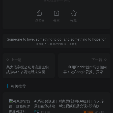
喜欢就支持一下吧
点赞
0
分享
收藏
Someone to love, something to do, and something to hope for.
有爱的人，有喜欢的事业，有梦想
上一篇
下一篇
某大佬亲授公众号流量主实
利用Reddit创作高价值内
战教学：多赛道玩法全覆
容！做Google爱推、买家想
盖，小白轻松变现，每月多
买的内容，不用瞎猜需求，
挣5k+
实现从流量到销量的高效转
相关推荐
化
AI系统实战课｜财商思维抓取AI红利｜个人专
属智能体搭建，AI短视频直播变现+职场效率
升级全套教程
913
12天前
6.6
￥