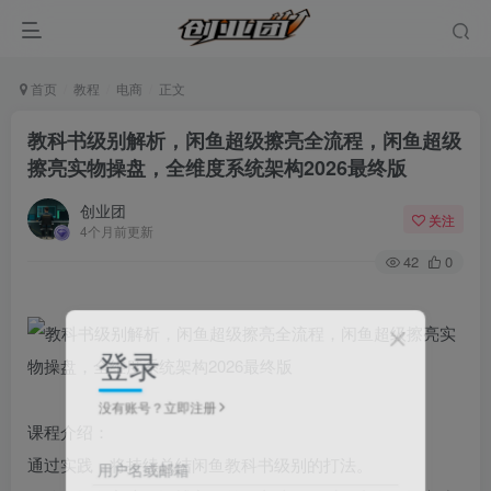
首页
教程
电商
正文
教科书级别解析，闲鱼超级擦亮全流程，闲鱼超级
擦亮实物操盘，全维度系统架构2026最终版
创业团
关注
4个月前更新
42
0
登录
没有账号？立即注册
课程介绍：
通过实践，将持续总结闲鱼教科书级别的打法。​
用户名或邮箱