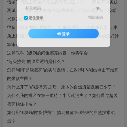
借鉴了闲鱼主流知识博主的前沿方法，同时，亲自下场实践​
登录密码
测试了上百组“超级擦亮”的投放方法。目前开源大家比较感
找回密码
记住登录
兴趣的超级擦亮打法。​
很多人抱怨“擦亮没效果”、“补单就封号”、“流量像死水”，本
登录
质上是因为你还在用2024年的思维，去对抗2026年的流式计
算审计。
这篇教科书级别的闲鱼擦亮内容，你将学会：​
“超级擦亮”的底层逻辑是什么？​
怎样利用“超级擦亮”的实时反馈，在2小时内测出点击率最高
的爆款主图？​
为什么开了“超级擦亮”之后，原本的自然流量反而变少了？​
为什么我的排名在第一页待了半天就消失了？如何通过超级
擦亮稳住排名？​
如何用10块钱的“保护费”，撬动价值100块钱的自然搜索流
量？​