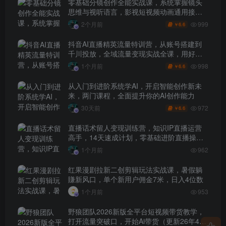
零基础分镜创作全能实战课，系统掌握镜头
思维与视听语言，影视短视频动画通用接单
技能
999
2个月前
6.6
￥
抖音AI直播精英流量特训营，从账号搭建到
千川投放，全域流量变现实战全课，用好工
具让賺钱更简单
998
1个月前
6.6
￥
从入门到进阶系统学AI，开启智能创作新未
来，两门课程，全面提升你的AI创作能力
972
30天前
6.6
￥
直播话术留人变现训练营，知识IP直播运营
高手，14天速成计划，零基础进阶直播操盘
手
1个月前
962
红果漫剧拉新二创剪辑玩法实战课，暑假躺
賺新风口，单个新用户佣金7米，日入4位数
1个月前
953
野狼团队2026新版全平台短视频带货教学，
打开流量突破口，开始Ai带货（更新26年4月