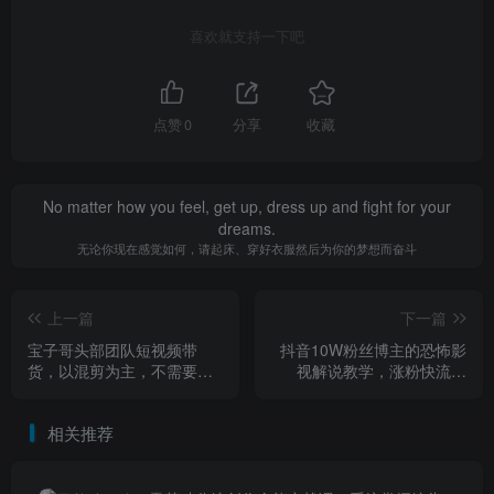
喜欢就支持一下吧
点赞
0
分享
收藏
No matter how you feel, get up, dress up and fight for your
dreams.
无论你现在感觉如何，请起床、穿好衣服然后为你的梦想而奋斗
上一篇
下一篇
宝子哥头部团队短视频带
抖音10W粉丝博主的恐怖影
货，以混剪为主，不需要真
视解说教学，涨粉快流量
人出镜，不需要拍摄【更新
稳，轻松拿创作者伙伴计划
26年3月】
跟精选独家收益
相关推荐