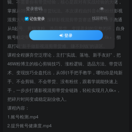
辑、不需要你有带货经验，核心是跟对有实战经验的大佬，
登录密码
掌握从0到1的完整带货玩法。本次课程由抖音46W粉丝影视
找回密码
记住登录
混剪大号博主亲授，深耕影视混剪带货赛道多年，亲手跑通
从0起号、剪辑涨粉、选品带货、变现盈利的完整闭环，自身
登录
账号稳定带货变现，更带出无数新手学员实现月入6k+，彻
底打破“新手做影视混剪带货难、賺不到钱”的误区。
课程全程摒弃空泛理论，主打“实战、落地、新手友好”，把
46W粉博主的核心剪辑技巧、涨粉逻辑、选品方法、带货话
术、变现技巧全盘托出，从0到1手把手教学，哪怕你是纯新
手、不会剪辑、不会带货、没有粉丝，跟着学就能快速上
手，一步步打通影视混剪带货全链路，轻松实现月入6k+，
把碎片时间变成稳定副业收入。
课程内容：
1.账号检测.mp4
2.提升账号健康度.mp4