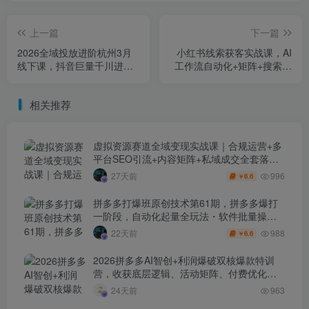
上一篇
下一篇
2026全域投放进阶杭州3月
小红书线索获客实战课，AI
线下课，抖音巨量千川进阶
工作流自动化+矩阵+搜索流
提升，撬动自然流量、连爆
量霸屏，拉爆客资
短视频、提升ROI（更新
相关推荐
0329）
虚拟资源赛道全域变现实战课｜合规运营+多
平台SEO引流+内容矩阵+私域成交全套落地
玩法
996
27天前
6.6
￥
拼多多打爆班原创技术第61期，拼多多爆打
一阶段，自动化起量全玩法・软件批量操
作・投产优化・大促矩阵实战课
988
22天前
6.6
￥
2026拼多多AI智创+利润爆破双核爆款特训
营，收获底层逻辑、活动矩阵、付费优化、
0-1打爆SOP
24天前
963