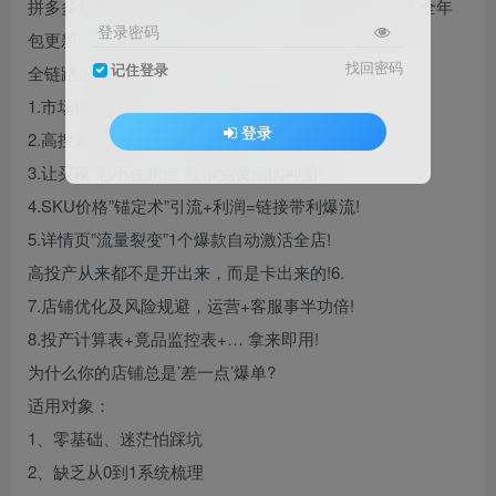
拼多多起量并不难，难的是没有一套完整的sop流程！全年
登录密码
包更新，速度来抢它，现在上车，一起爆单！
找回密码
记住登录
全链路运营底层逻辑
1.市场调查与定位，知已知彼百战百胜!
登录
2.高搜索权重标题，流量自动上门!
3.让买家”忍不住想点”狂推免费流的神图!
4.SKU价格”锚定术”引流+利润=链接带利爆流!
5.详情页”流量裂变”1个爆款自动激活全店!
高投产从来都不是开出来，而是卡出来的!6.
7.店铺优化及风险规避，运营+客服事半功倍!
8.投产计算表+竟品监控表+… 拿来即用!
为什么你的店铺总是’差一点’爆单?
适用对象：
1、零基础、迷茫怕踩坑
2、缺乏从0到1系统梳理