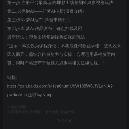
第一步:注册平台最新玩法:即梦出镜复刻经典影视剧玩法
第二步:拥抱Al——即梦AI拉新(项目介绍)
第三步:即梦AI推广–抖音申请开白
第四步:即梦Ai:作品发布、锚点挂载及回
最新玩法：即梦出镜复刻经典影视剧玩法
*提示：本文仅为课程介绍，不构成任何收益承诺，变现效果
因人而异，需结合自身努力与实操，合理运用课程所学内
容，同时严格遵守平台相关规则与相关法律法规。*
链接:
https://pan.baidu.com/s/1ea6numUbW188W3JfYLaNlA?
pwd=vmip 提取码: vmip
©
版权声明
文章版权归作者所有，未经允许请勿转载。
THE END