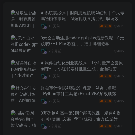
AI系统实战课｜财商思维抓取AI红利｜个人专
属智能体搭建，AI短视频直播变现+职场效率
升级全套教程
913
13天前
6.6
￥
0元全自动注册codex gpt plus最新教程，0元
获取GPT Plus权益，手把手详细教学
2个月前
882
AI课件自动化副业实战课｜1小时量产全套原
创课件，小红书素材批量生成，全自动变现
管线复刻，半年卖3000单
852
15天前
6.6
￥
财会审计专属AI实战训练营｜AI协同编程
+Python审计工具箱+Excel VBA加载项落地
（更新0710）
839
28天前
6.6
￥
0基础到AI高手第3期全能实战课，精通AI提
示词+绘画+文案+PPT+视频，全方位提升效
率与副业收益
815
2个月前
6.6
￥