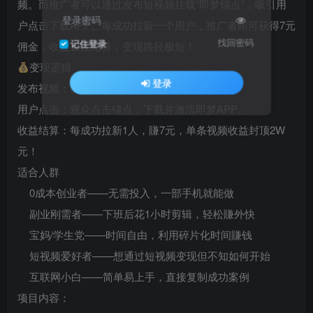
频。而推广者可以通过发布短视频挂载“即梦锚点”，吸引用
登录密码
户点击下载APP。每成功拉新一个用户，推广者即可获得7元
找回密码
记住登录
佣金，收益直接结算，变现路径极短！
变现逻辑
登录
发布视频：制作或剪辑短视频，挂载即梦锚点。
用户点击：观众点击锚点，下载并激活即梦APP。
收益结算：每成功拉新1人，賺7元，单条视频收益封顶2W
元！
适合人群
0成本创业者——无需投入，一部手机就能做
副业刚需者——下班后花1小时剪辑，轻松賺外快
宝妈/学生党——时间自由，利用碎片化时间賺钱
短视频爱好者——想通过短视频变现但不知如何开始
互联网小白——简单易上手，直接复制成功案例
项目内容：