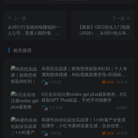
上一篇
下一篇
从0到1打造能持续賺钱的一
【最新】GEO优化入门指南
人公司，普通人能听懂、能
（2026），从0到1抢占AI搜
落地的创业课
索流量
相关推荐
AI系统实战课｜财商思维抓取AI红利｜个人专
属智能体搭建，AI短视频直播变现+职场效率
升级全套教程
913
14天前
6.6
￥
0元全自动注册codex gpt plus最新教程，0元
获取GPT Plus权益，手把手详细教学
2个月前
882
AI课件自动化副业实战课｜1小时量产全套原
创课件，小红书素材批量生成，全自动变现
管线复刻，半年卖3000单
852
16天前
6.6
￥