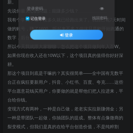
新。
登录密码
先说你最关心的问题：能賺多少钱？
找回密码
记住登录
我有个学员，做了没多久就已经跑出来了。我自己花7天时间
做的账号，賺了1600。听起来不多？但这只是刚开始跑通的
登录
数字，后台最牛的团队，一个月的收入在100w。
所以今天我就跟大家聊聊，怎么把这个项目做到年入百W。
如果你现在收入还在10W以下，这个项目真的值得你好好深
耕。
那这个项目到底是干嘛的？其实很简单——全中国有无数平
台正在疯狂要新用户，抖音、小红书、百度、夸克……这些
平台愿意花钱买用户，你要做的就是帮他们把人拉进来，平
台给你钱。
变现方式有两种，一种是自己做，老老实实拉新賺佣金；另
一种是带团队一起做，你抽团队的提成。整体有点像微商的
裂变模式，但我们是真的在给平台创造价值，不是纯粹割