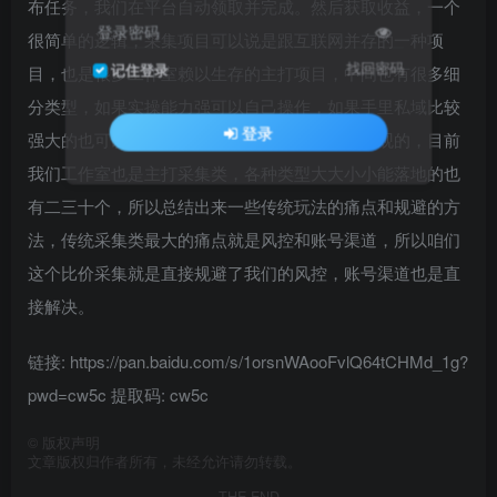
布任务，我们在平台自动领取并完成。然后获取收益，一个
登录密码
很简单的逻辑，采集项目可以说是跟互联网并存的一种项
找回密码
记住登录
目，也是很多工作室赖以生存的主打项目，中间也有很多细
分类型，如果实操能力强可以自己操作，如果手里私域比较
登录
强大的也可以分发获取管道收益，收益都是很可观的，目前
我们工作室也是主打采集类，各种类型大大小小能落地的也
有二三十个，所以总结出来一些传统玩法的痛点和规避的方
法，传统采集类最大的痛点就是风控和账号渠道，所以咱们
这个比价采集就是直接规避了我们的风控，账号渠道也是直
接解决。
链接: https://pan.baidu.com/s/1orsnWAooFvlQ64tCHMd_1g?
pwd=cw5c 提取码: cw5c
©
版权声明
文章版权归作者所有，未经允许请勿转载。