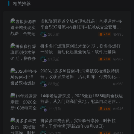
相关推荐
效率、稳盈利（更新4月）
虚拟资源赛道全域变现实战课｜合规运营+多
平台SEO引流+内容矩阵+私域成交全套落地
玩法
995
26天前
6.6
￥
拼多多打爆班原创技术第61期，拼多多爆打
一阶段，自动化起量全玩法・软件批量操
作・投产优化・大促矩阵实战课
987
21天前
6.6
￥
2026拼多多AI智创+利润爆破双核爆款特训
营，收获底层逻辑、活动矩阵、付费优化、
0-1打爆SOP
23天前
963
14年老运营亲授，2026全新1688电商全栈运
营课，从入门到高阶落地，配套自动运营表
+工具包+直播诊断等
946
1个月前
6.6
￥
拼多多年费会员，实经验分享操，时长拉
满，干货拉满(更新26年06月08日)
942
1个月前
6.6
￥