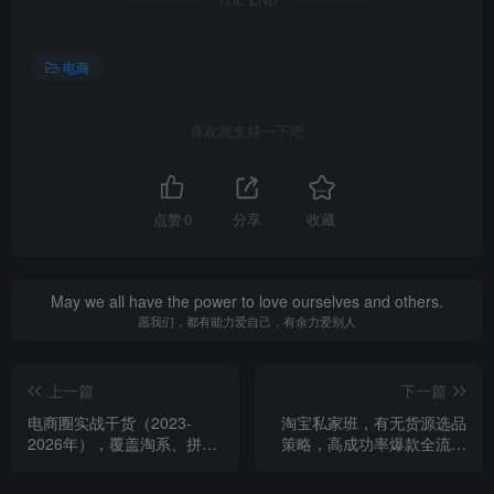
THE END
电商
喜欢就支持一下吧
点赞
0
分享
收藏
May we all have the power to love ourselves and others.
愿我们，都有能力爱自己，有余力爱别人
上一篇
下一篇
电商圈实战干货（2023-
淘宝私家班，有无货源选品
2026年），覆盖淘系、拼多
策略，高成功率爆款全流程
多、抖音、小红书等多平
打法，全店动销与淘短+付费
台，助力电商人避开坑、提
引流（更新2026年4月）