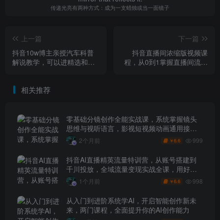
传递光亮有两种方式：成为一支蜡烛或当一面镜子
上一篇
下一篇
抖音10w博主亲授汽车科普
抖音直播间浓缩版视频课
解说教学，可以进精选和独
程，从0到1掌握直播间流量
家，从0涨粉到稳定收益（详
获取、转化留人、团队协作
细视频课程+1T素材）
的全链路能力
相关推荐
零基础分镜创作全能实战课，系统掌握镜头
思维与视听语言，影视短视频动画通用接单
技能
999
2个月前
6.6
￥
抖音AI直播精英流量特训营，从账号搭建到
千川投放，全域流量变现实战全课，用好工
具让賺钱更简单
998
1个月前
6.6
￥
从入门到进阶系统学AI，开启智能创作新未
来，两门课程，全面提升你的AI创作能力