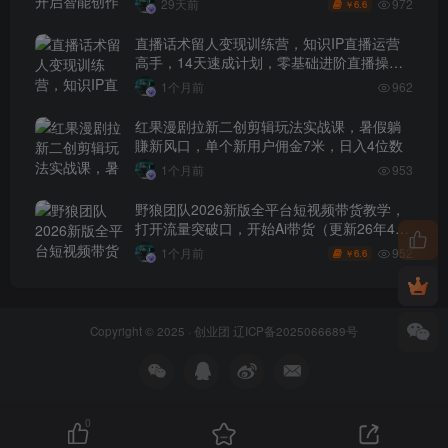
972
29天前
6.6
￥
直播话术留人变现训练营，知识IP直播运营
高手，14天速成计划，零基础进阶直播操盘
手
1个月前
962
红果漫剧拉新二创剪辑玩法实战课，暑假躺
賺新风口，单个新用户佣金7米，日入4位数
1个月前
953
野狼团队2026新版全平台短视频带货教学，
打开流量突破口，开始Ai带货（更新26年4月
25日）
952
1个月前
6.6
￥
Copyright © 2025 ·
创业团
辽ICP备2025066689号
0