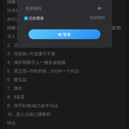
蝴蝶号口播带货
登录密码
抖音蝴蝶IA带货
找回密码
记住登录
#3月20同步更新：
蝴蝶号全赛道升级版课程持续更新1、原创口播+真人拍摄/数
登录
字人+剪辑+直播
2、进口赛道+美食赛道+生活记录
3、纯剪辑+可直播可不播
4、俄罗斯数字人一键生成视频
5、黑五茶+书纯剪辑，5分钟一个作品
6、聚宝盆
7、摆件
8、8道菜
9、快手好物/磁力金牛玩法
10、真人出镜口播教程
特点：