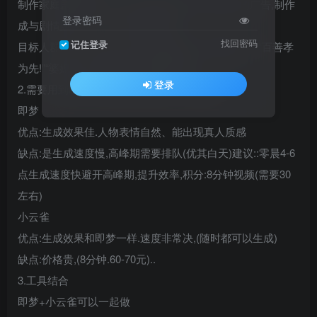
制作家庭剧情视频,在中间传插或结尾+带货形式的广告,制作
登录密码
成与剧情融合一起。从而形成带货
找回密码
记住登录
目标人群;40一70发左右人群.该群体偏，视频内容，“百善孝
为先!”“婆媳关系”等有传统价值观剧情
登录
2.需要用到ai工具与成本控制核心工具性能比
即梦
优点:生成效果佳.人物表情自然、能出现真人质感
缺点:是生成速度慢,高峰期需要排队(优其白天)建议::零晨4-6
点生成速度快避开高峰期,提升效率,积分:8分钟视频(需要30
左右)
小云雀
优点:生成效果和即梦一样.速度非常决,(随时都可以生成)
缺点:价格贵,(8分钟.60-70元)..
3.工具结合
即梦+小云雀可以一起做