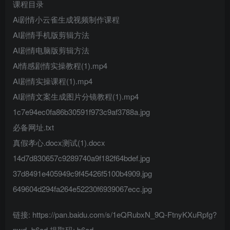
课程目录
Ai剧情小云雀生成视频制作课程
AI剧情手机版剪辑方法
AI剧情电脑版剪辑方法
Al情感剧情实操教程(1).mp4
AI剧情实操课程(1).mp4
AI剧情文案生成图片分镜教程(1).mp4
1c7e94ec0fa86b30591f973c9af3788a.jpg
必备网址.txt
真假孝心.docx测试(1).docx
14d7d830657c9289740a9f182f64bdef.jpg
37d8491e405949c9f45426f5100b4909.jpg
649604d294fa264e52230f6939067ecc.jpg
链接: https://pan.baidu.com/s/1eQRubxN_9Q-FtnyKXuRpfg?
pwd=b6ad 提取码: b6ad