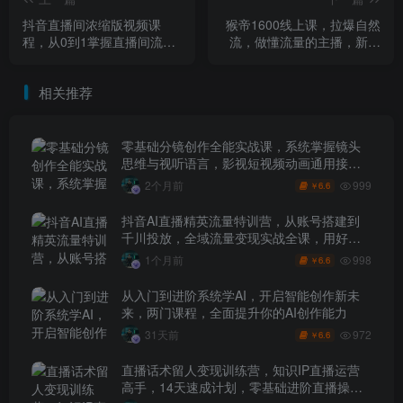
抖音直播间浓缩版视频课
猴帝1600线上课，拉爆自然
程，从0到1掌握直播间流量
流，做懂流量的主播，新规
获取、转化留人、团队协作
政策下，自然流破圈攻略
的全链路能力
【更新26年4月】
相关推荐
零基础分镜创作全能实战课，系统掌握镜头
思维与视听语言，影视短视频动画通用接单
技能
999
2个月前
6.6
￥
抖音AI直播精英流量特训营，从账号搭建到
千川投放，全域流量变现实战全课，用好工
具让賺钱更简单
998
1个月前
6.6
￥
从入门到进阶系统学AI，开启智能创作新未
来，两门课程，全面提升你的AI创作能力
972
31天前
6.6
￥
直播话术留人变现训练营，知识IP直播运营
高手，14天速成计划，零基础进阶直播操盘