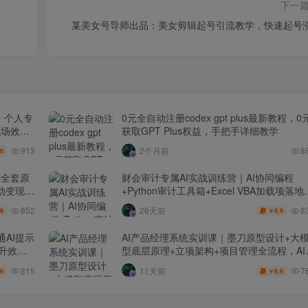
下一
某美女号导师出品：美女剪辑起号引流教学，快速起号
｜个人专
0元全自动注册codex gpt plus最新教程，0
职场效率
获取GPT Plus权益，手把手详细教学
913
2个月前
8
.6
产全套原
财会审计专属AI实战训练营｜AI协同编程
动变现管
+Python审计工具箱+Excel VBA加载项落地
（更新0710）
852
8
26天前
.6
6.6
￥
通AI提示
AI产品经理系统实训课｜墨刀原型设计+大
提升效率
型底层原理+立项架构+项目管理全流程，AI
品落地实战教程
815
7
11天前
.6
6.6
￥