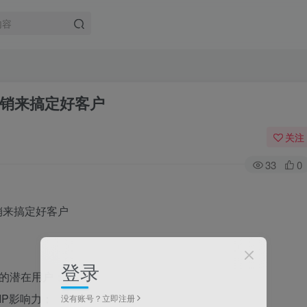
销来搞定好客户
关注
33
0
登录
的潜在用户；
IP影响力；
没有账号？立即注册