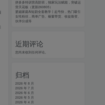
拼多多特训营高阶班，独家玩法赋能，突破运
营天花板（更新260805）
婆媳家庭AI短剧全套教学丨起号快，热门吸引
频
女性粉丝，商单广告、橱窗带货、收徒裂变、
伙伴分成等
客
近期评论
您尚未收到任何评论。
归档
2026 年 8 月
2026 年 7 月
2026 年 6 月
2026 年 5 月
2026 年 4 月