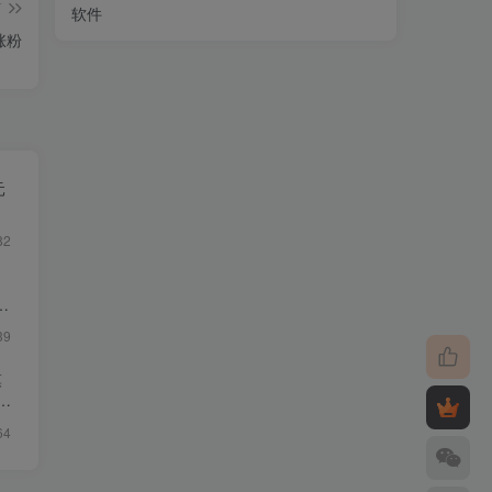
篇
软件
涨粉
元
82
39
模
产
64