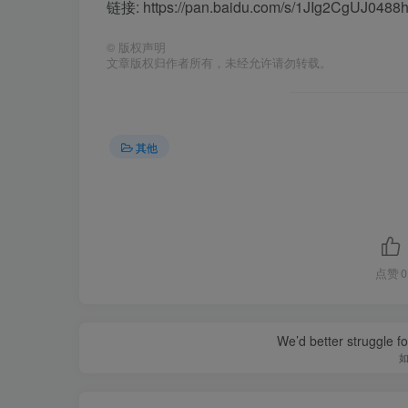
链接: https://pan.baidu.com/s/1JIg2CgUJ04
©
版权声明
文章版权归作者所有，未经允许请勿转载。
其他
点赞
0
We’d better struggle fo