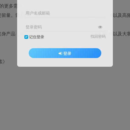
的更多需求。
用户名或邮箱
是留量。留量的价值就在于可以跟你建立关系，达成合作以及高
登录密码
卖身产品，你都需要在私域通过朋友圈营销来搞定好客户以及大
找回密码
记住登录
登录
素》