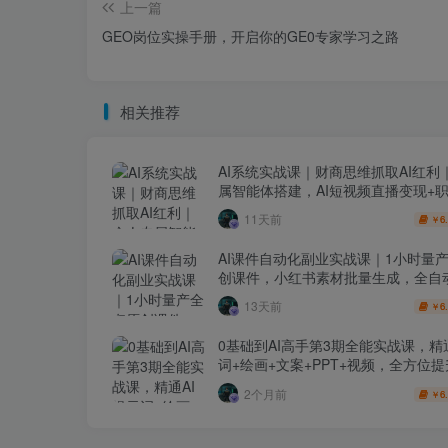
上一篇
GEO岗位实操手册，开启你的GE0专家学习之路
相关推荐
AI系统实战课｜财商思维抓取AI红利
属智能体搭建，AI短视频直播变现+
升级全套教程
11天前
6
￥
AI课件自动化副业实战课｜1小时量
创课件，小红书素材批量生成，全自
线复刻，半年卖3000单
13天前
6
￥
0基础到AI高手第3期全能实战课，精
词+绘画+文案+PPT+视频，全方位
与副业收益
2个月前
6
￥