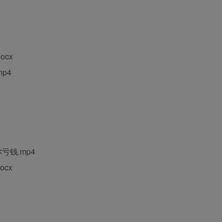
ocx
p4
亏钱.mp4
ocx