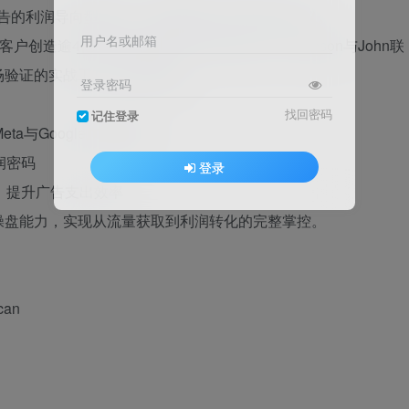
le广告的利润导向型策略，深度解析盈亏管理核心要义。
用户名或邮箱
创造逾4亿美元营收的顶尖专家Caden Thompson与John联
场验证的实战工具与深度洞察。
登录密码
找回密码
记住登录
a与Google广告体系
润密码
登录
，提升广告支出效率
操盘能力，实现从流量获取到利润转化的完整掌控。
can