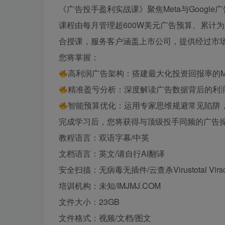
《广告投手盈利实战课》聚焦Meta与Goog
课程由每月管理超600W美元广告预算、累计为客户
合授课，服务客户涵盖上市公司，提供经过市
您将掌握：
高利润广告架构：搭建最大化投资回报率的Met
精准盈亏分析：深度解读广告数据背后的利
智能预算优化：运用专家思维规避常见陷阱
完成学习后，您将获得与顶级投手同频的广告
教程语言：双语字幕/中英
文档语言：英文/请自行AI翻译
安全扫描：无病毒无插件/云查杀Virustotal Virs
培训机构：未知/IMJMJ.COM
文件大小：23GB
文件格式：视频/文档/图文