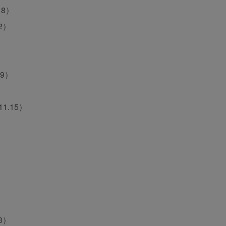
18）
2）
29）
1.15）
3）