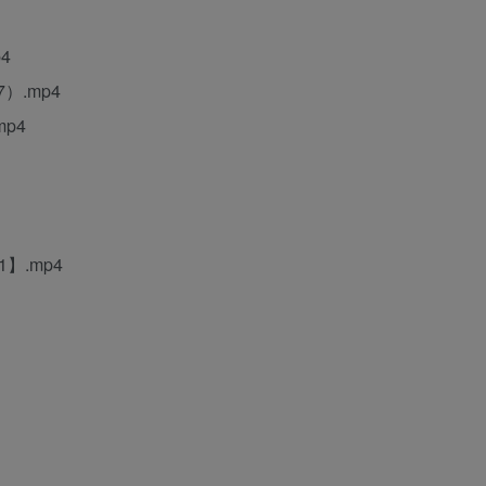
4
）.mp4
mp4
1】.mp4