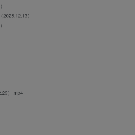
3）
25.12.13）
7）
29）.mp4