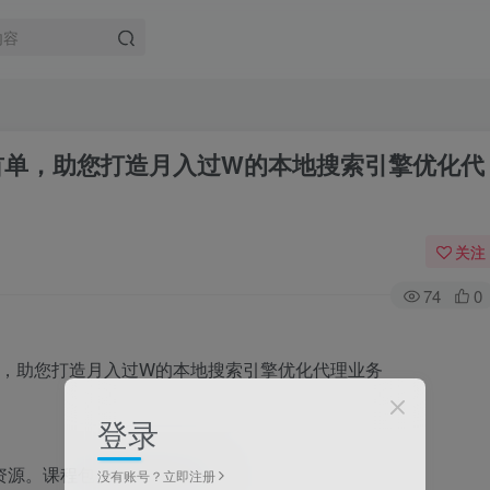
定首单，助您打造月入过W的本地搜索引擎优化代
关注
74
0
登录
资源。课程包含全套实战工具：
没有账号？立即注册