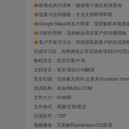
标准化执行清单：确保每个项目精准落地
提案与合同模板：专业文档即用即取
Google Maps排名大师课：深度解析本地
冷邮件营销：高效触达潜在客户的沟通模板
客户开发方法论：持续获取新客户的实战策
完成学习后，您将拥有从零启动本地SEO代理
教程语言：双语字幕/中英
文档语言：英文/请自行AI翻译
安全扫描：无病毒无插件/云查杀Virustotal Virs
培训机构：未知/IMJMJ.COM
文件大小：509MB
文件格式：视频/文档/图文
压缩软件：7ZIP
视频播放：完美解码/potplayer/QQ影音