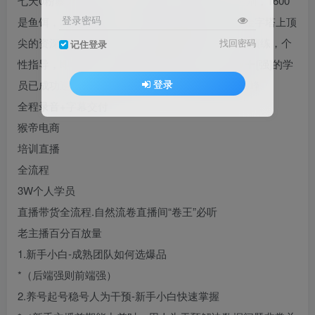
七天0粉暴力起号详解，罗盘分析。别问与1600区别，1600
登录密码
是鱼饵，3W才是核心，操作玩法都有差异！多位金字塔上顶
尖的资深老师联合讲课，真实案例深度剖析，实战演练，个
找回密码
记住登录
性指导，即学即用，快速提升实战能力。线下3W
[强]的学
登录
员已成功逆袭，实现流量变现，开启直播事业新高峰
全程录音+字幕交付
猴帝电商
培训直播
全流程
3W个人学员
直播带货全流程.自然流卷直播间“卷王”必听
老主播百分百放量
1.新手小白-成熟团队如何选爆品
*（后端强则前端强）
2.养号起号稳号人为干预-新手小白快速掌握