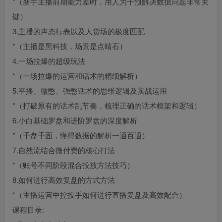
*（新手主播前期能力差时，用人为干预解决数据问题非常关
键）
3.主播的声态行表以及人货场的极度匹配
*（主播是黑科技，场景是点晴石）
4.一场拉爆的超级玩法
*（一场拉爆的运营和话术的精细解析）
5.平播、微憋、强憋话术的思维逻辑及实战运用
*（打破原有的话术乱节奏，梳理正确的话术框架和逻辑）
6.小白基础罗盘和进阶罗盘的深度解析
*（千盘千面，懂得数据的解析一通百通）
7.自然流结合微付费的核心打法
*（账号不同阶段混合投放方法技巧）
8.如何进行高效复盘的方式方法
*（主播运营中控投手如何进行直播复盘及高效配合）
课程目录: