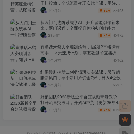
千川投放，全域流量变现实战全课，用好工
具让賺钱更简单
998
1个月前
6.6
￥
从入门到进阶系统学AI，开启智能创作新未
来，两门课程，全面提升你的AI创作能力
972
28天前
6.6
￥
直播话术留人变现训练营，知识IP直播运营
高手，14天速成计划，零基础进阶直播操盘
手
1个月前
962
红果漫剧拉新二创剪辑玩法实战课，暑假躺
賺新风口，单个新用户佣金7米，日入4位数
1个月前
953
野狼团队2026新版全平台短视频带货教学，
打开流量突破口，开始Ai带货（更新26年4月
25日）
952
1个月前
6.6
￥
Copyright © 2025 ·
创业团
辽ICP备2025066689号