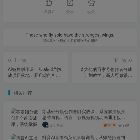
点赞
0
分享
收藏
Those who fly solo have the strongest wings.
那些单独飞翔的人拥有最强大的翅膀
上一篇
下一篇
AI短片创作课，从0基础到实
某大佬的百家号创作者分成
战项目落地，开启你的AI创
计划教学，新人可做很简
作之路（更新0411）
单，一天100-300+
相关推荐
零基础分镜创作全能实战课，系统掌握镜头
思维与视听语言，影视短视频动画通用接单
技能
999
2个月前
6.6
￥
抖音AI直播精英流量特训营，从账号搭建到