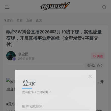
首页
教程
直播
正文
猴帝3W抖音直播2026年3月19线下课，实现流量
变现，开启直播事业新高峰（全程录音+字幕交
付）
创业团
关注
3个月前更新
42
0
登录
没有账号？立即注册
#最牛的直播课程！！！！含金量懂得都懂
用户名或邮箱