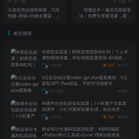
上一篇
下一篇
大叔丝滑运镜剪辑课，汽车
用懂技术！幽灵页面获客
拍摄+剪辑+特效全覆盖，新
法：免费引海量流量，匿名
手也能拍出电影感
做细分领域头部
相关推荐
AI系统实战课｜财商思维抓取AI红利｜个人专
属智能体搭建，AI短视频直播变现+职场效率
升级全套教程
913
13天前
6.6
￥
0元全自动注册codex gpt plus最新教程，0元
获取GPT Plus权益，手把手详细教学
2个月前
882
AI课件自动化副业实战课｜1小时量产全套原
创课件，小红书素材批量生成，全自动变现
管线复刻，半年卖3000单
852
15天前
6.6
￥
财会审计专属AI实战训练营｜AI协同编程
+Python审计工具箱+Excel VBA加载项落地