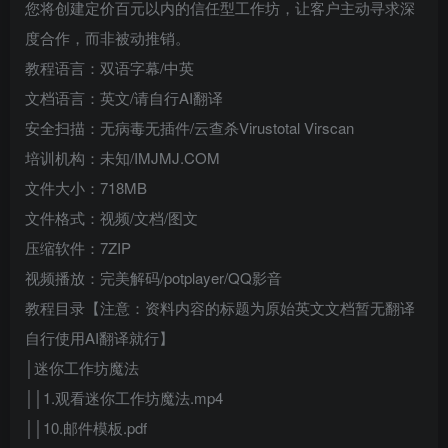
您将创建定价百元以内的信任型工作坊，让客户主动寻求深
度合作，而非被动推销。
教程语言：双语字幕/中英
文档语言：英文/请自行AI翻译
安全扫描：无病毒无插件/云查杀Virustotal Virscan
培训机构：未知/IMJMJ.COM
文件大小：718MB
文件格式：视频/文档/图文
压缩软件：7ZIP
视频播放：完美解码/potplayer/QQ影音
教程目录【注意：资料内容的标题为原始英文文档暂无翻译
自行使用AI翻译就行】
│迷你工作坊魔法
││1.观看迷你工作坊魔法.mp4
││10.邮件模板.pdf