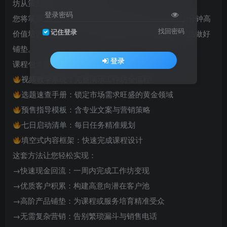
坊从策划到售卖的完整流程。
登录密码
您将掌握选择热门主题、快速构建等待名单、设计60分钟高
找回密码
记住登录
价值培训的核心技巧，吸引潜在客户并为后续高价产品做好
铺垫。
登录
课程包含即用型工具包：
视频教学系统：完整演示工作坊全流程
选题速查手册：锁定市场需求旺盛的黄金领域
预售指导模板：含专业文案与营销策略
七日启动清单：每日任务精准规划
填空式内容框架：快速完成课程设计
这套方法让您轻松实现：
→快速现金回流：一周内完成工作坊变现
→优质客户积累：构建高意向潜在客户池
→高阶产品铺垫：为课程或服务培育精准受众
→无需复杂营销：告别繁琐漏斗与销售电话