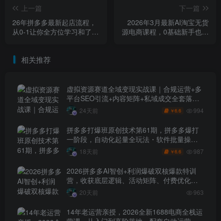
上一篇
下一篇
26年拼多多最新起店流程，
2026年3月最新AI淘宝无货
从0-1让你全方位学习和了解
源电商课程，0基础新手也能
（04月13日更新）
操作，长期稳定玩法，月入
1W+（更新0415）
相关推荐
虚拟资源赛道全域变现实战课｜合规运营+多
平台SEO引流+内容矩阵+私域成交全套落地
玩法
994
24天前
6.6
￥
拼多多打爆班原创技术第61期，拼多多爆打
一阶段，自动化起量全玩法・软件批量操
作・投产优化・大促矩阵实战课
987
18天前
6.6
￥
2026拼多多AI智创+利润爆破双核爆款特训
营，收获底层逻辑、活动矩阵、付费优化、
0-1打爆SOP
20天前
963
14年老运营亲授，2026全新1688电商全栈运
营课，从入门到高阶落地，配套自动运营表