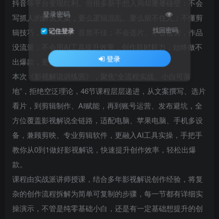
抖音等平台变现红利。但很多新手想入局却屡屡碰壁：不会
登录密码
写抓人的解说文案，要么逻辑混乱、要么留不住人；不懂剪
找回密码
记住登录
辑技巧，画面杂乱、音质不佳；不会选片、不会运营，作品
没流量；不会用AI工具提升效率，创作耗时耗力，始终做不
登录
出爆款，更无法实现稳定变现。
本次《影视解说训练营》，聚焦“全流程实战、小白可落
地”，拒绝空泛理论，46节课程层层递进，从文案撰写、选片
看片，到剪辑制作、AI赋能，再到账号运营、发布避坑，全
方位覆盖影视解说全链路，适配电脑、苹果电脑、手机多设
备，兼顾剪映、专业剪辑软件，更融入AI工具实操，手把手
教你从0到1做好影视解说，快速提升创作效率，轻松出爆
款。
课程由实战派讲师授课，结合多年影视解说创作经验，将复
杂的创作流程拆解为简单可复制的步骤，每一节都有详细实
操演示，不管是纯零基础小白，还是有一定基础想提升的创