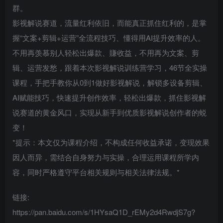
群。
影视解说赛道，流量红利依旧，而能真正抓住红利的，是掌
握“文案+剪辑+运营”全流程技巧、懂得用AI提升效率的人。
不用再羡慕别人轻松出爆款、賺收益，不用再为文案、剪
辑、运营发愁，跟着本次影视解说训练营学习，46节全实操
课程，手把手教你从0到1做好影视解说，解锁多设备剪辑、
AI赋能技巧，快速提升创作效率，轻松出爆款，抓住影视解
说赛道的黄金风口，实现从新手到优质影视解说创作者的蜕
变！
*提示：本文仅为课程介绍，不构成任何收益承诺，变现效果
因人而异，需结合自身努力与实操，合理运用课程所学内
容，同时严格遵守平台相关规则与相关法律法规。*
链接:
https://pan.baidu.com/s/1HYsaQ1D_rEMy2d4RwdjS7g?