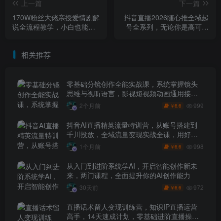
上一篇
下一篇
170W粉丝大佬亲授爱情剧解
抖音直播2026随心推全域起
说全流程教学，小白也能出
号全系列，无论你是高可单
爆款，撸创作者伙伴计划+精
还是低客单，直接拿回去就
选独家收益
能落地，看完直接开播
相关推荐
零基础分镜创作全能实战课，系统掌握镜头
思维与视听语言，影视短视频动画通用接单
技能
999
2个月前
6.6
￥
抖音AI直播精英流量特训营，从账号搭建到
千川投放，全域流量变现实战全课，用好工
具让賺钱更简单
998
1个月前
6.6
￥
从入门到进阶系统学AI，开启智能创作新未
来，两门课程，全面提升你的AI创作能力
972
30天前
6.6
￥
直播话术留人变现训练营，知识IP直播运营
高手，14天速成计划，零基础进阶直播操盘