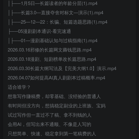
│├──1月5日—长篇读者的年龄分层(1).mp4
│├──长篇3.0—直接夺舍对标文—演示(1).mp4
│├──25—12—22：长骗、短篇选题思路(1).mp4
├──05漫剧剧本通识-看完速通
│├──01—漫剧基础认知与过稿指南(1).mp4
2026.03.16邪修的长篇网文薅钱思路.mp4
2026.03.18漫剧、短剧榜单改长篇思路.mp4
2026.03.30长篇大纲写法及【完美大纲1.0】演示.mp4
2026.04.07如何提高AI真人剧剧本过稿概率.mp4
适合谁学？
想靠写作賺稿费，却零基础、没经验的普通人
有时间但没方向，想搞稳定副业的上班族、宝妈
试过写作但一直过不了稿、拿不到钱的人
会用AI，但写出来不通顺、不像是人写的
只想简单、快速、稳定拿到第一笔稿费的人