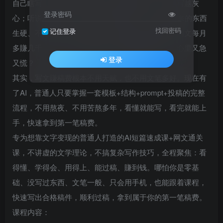
自己瞎写，投出去石沉大海，连初审都过不了，越写越灰
登录密码
心；听说AI能写文，可自己用ChatGPT、豆包写出来的东西
找回密码
记住登录
生硬、不通顺，根本过不了稿；看着别人靠短篇、网文每月
多賺几千、上万，自己却连第一笔稿费都拿不到，心里又急
登录
又慌？
其实，写文賺稿费根本不用天赋，也不用文笔多好。现在有
了AI，普通人只要掌握一套模板+结构+prompt+投稿的完整
流程，不用熬夜、不用苦熬多年，看懂就能写，看完就能上
手，快速拿到第一笔稿费。
专为想靠文字变现的普通人打造的AI短篇速成课+网文通关
课，不讲虚的文学理论，不搞复杂写作技巧，全程聚焦：看
得懂、学得会、用得上、能过稿、賺到钱。哪怕你是零基
础、没写过东西、文笔一般、只会用手机，也能跟着课程，
快速写出合格稿件，顺利过稿，拿到属于你的第一笔稿费。
课程内容：