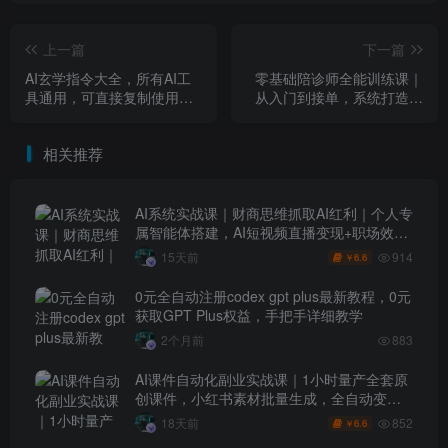
上一篇
下一篇
AI玄学指令大全，所有AI工
零基础陪诊师全能训练课｜
具通用，可直接复制使用，
从入门到接单，系统打造职
快速生成专业命理分析
业陪诊师
相关推荐
AI系统实战课｜财商思维抓取AI红利｜个人专
属智能体搭建，AI短视频直播变现+职场效率
升级全套教程
914
15天前
6.6
￥
0元全自动注册codex gpt plus最新教程，0元
获取GPT Plus权益，手把手详细教学
2个月前
883
AI课件自动化副业实战课｜1小时量产全套原
创课件，小红书素材批量生成，全自动变现
管线复刻，半年卖3000单
852
18天前
6.6
￥