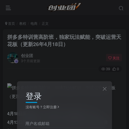
首页
教程
电商
正文
拼多多特训营高阶班，独家玩法赋能，突破运营天
花板（更新26年4月18日）
创业团
关注
3个月前更新
39
0
登录
没有账号？立即注册
4月18日重磅更新：无痕涨价+安全提投产.mp4
4月13日重磅更新：2026.04.10 暗价300团（视频实操
用户名或邮箱