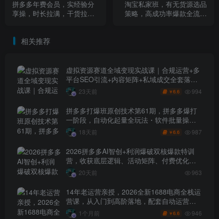
拼多多年费会员，实经验分
淘宝私家班，有无货源选品
享操，时长拉满，干货拉满
策略，高成功率爆款全流程
(更新26年4月15日)
打法，全店动销与淘短+付费
引流（更新2026年4月18
相关推荐
日）
虚拟资源赛道全域变现实战课｜合规运营+多
平台SEO引流+内容矩阵+私域成交全套落地
玩法
994
23天前
6.6
￥
拼多多打爆班原创技术第61期，拼多多爆打
一阶段，自动化起量全玩法・软件批量操
作・投产优化・大促矩阵实战课
987
18天前
6.6
￥
2026拼多多AI智创+利润爆破双核爆款特训
营，收获底层逻辑、活动矩阵、付费优化、
0-1打爆SOP
20天前
963
14年老运营亲授，2026全新1688电商全栈运
营课，从入门到高阶落地，配套自动运营表
+工具包+直播诊断等
946
1个月前
6.6
￥